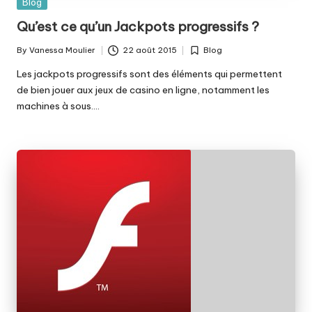
Posted
Blog
in
Qu’est ce qu’un Jackpots progressifs ?
By
Vanessa Moulier
22 août 2015
Blog
Posted
Posted
by
in
Les jackpots progressifs sont des éléments qui permettent
de bien jouer aux jeux de casino en ligne, notamment les
machines à sous....