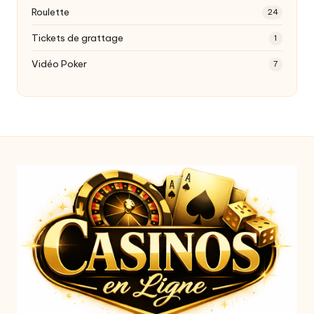
Roulette
24
Tickets de grattage
1
Vidéo Poker
7