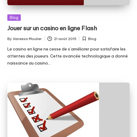
Posted
Blog
in
Jouer sur un casino en ligne Flash
By
Vanessa Moulier
21 août 2015
Blog
Posted
Posted
by
in
Le casino en ligne ne cesse de s’améliorer pour satisfaire les
attentes des joueurs. Cette avancée technologique a donné
naissance au casino...