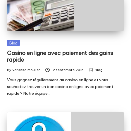
Posted
Blog
in
Casino en ligne avec paiement des gains
rapide
By
Vanessa Moulier
12 septembre 2015
Blog
Posted
Posted
by
in
Vous gagnez régulièrement au casino en ligne et vous
souhaitez trouver un bon casino en ligne avec paiement
rapide ? Notre équipe...