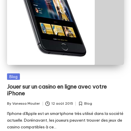
Posted
Blog
in
Jouer sur un casino en ligne avec votre
iPhone
By
Vanessa Moulier
12 août 2015
Blog
Posted
Posted
by
in
l'Iphone d'Apple est un smartphone très utilisé dans la société
actuelle. Dorénavant, les joueurs peuvent trouver des jeux de
casino compatibles à ce...