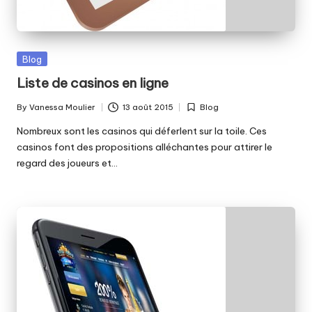
Posted
Blog
in
Liste de casinos en ligne
By
Vanessa Moulier
13 août 2015
Blog
Posted
Posted
by
in
Nombreux sont les casinos qui déferlent sur la toile. Ces
casinos font des propositions alléchantes pour attirer le
regard des joueurs et...