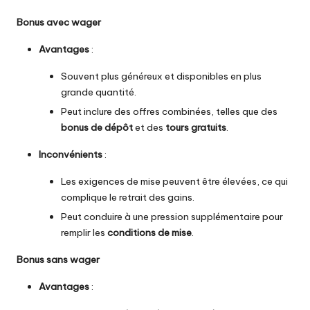
Bonus avec wager
Avantages
:
Souvent plus généreux et disponibles en plus
grande quantité.
Peut inclure des offres combinées, telles que des
bonus de dépôt
et des
tours gratuits
.
Inconvénients
:
Les exigences de mise peuvent être élevées, ce qui
complique le retrait des gains.
Peut conduire à une pression supplémentaire pour
remplir les
conditions de mise
.
Bonus sans wager
Avantages
: