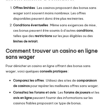
Offres limitées
: Les casinos proposant des bonus sans
wager sont souvent moins nombreux. Les offres
disponibles peuvent donc être plus restreintes.
Conditions éventuelles
: Même sans exigences de mise,
ces bonus peuvent être soumis à d’autres
conditions
,
telles que des
restrictions
sur les jeux éligibles ou des
limites de retrait
.
Comment trouver un casino en ligne
sans wager
Pour dénicher un casino en ligne offrant des bonus sans
wager, voici quelques
conseils pratiques
:
Comparez les offres
: Utilisez des sites de
comparaison
de casinos
pour repérer les meilleures offres sans wager.
Consultez les forums et avis
: Les
forums de joueurs
et les
avis en ligne
peuvent fournir des informations sur les
casinos fiables proposant ce type de bonus.