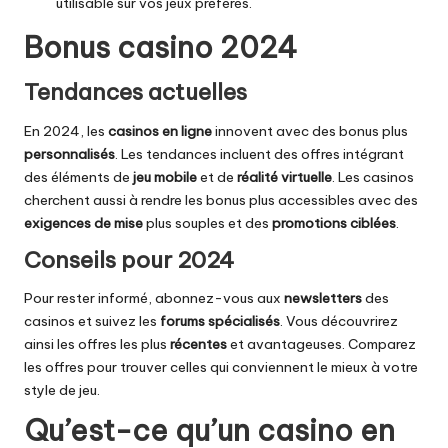
utilisable sur vos jeux préférés.
Bonus casino 2024
Tendances actuelles
En 2024, les
casinos en ligne
innovent avec des bonus plus
personnalisés
. Les tendances incluent des offres intégrant
des éléments de
jeu mobile
et de
réalité virtuelle
. Les casinos
cherchent aussi à rendre les bonus plus accessibles avec des
exigences de mise
plus souples et des
promotions ciblées
.
Conseils pour 2024
Pour rester informé, abonnez-vous aux
newsletters
des
casinos et suivez les
forums spécialisés
. Vous découvrirez
ainsi les offres les plus
récentes
et avantageuses. Comparez
les offres pour trouver celles qui conviennent le mieux à votre
style de jeu.
Qu’est-ce qu’un casino en