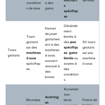
montant
de mise.
condition
e des
s
s de mise.
gains.
spécifiqu
es
.
Générale
Permet
ment
de jouer
Tours
limités à
gratuitem
gratuits
des
jeux
50 tours
ent à des
sur des
spécifiqu
gratuits
Tours
machines
machines
es
,
gains
sur une
gratuits
à sous,
à sous
limités
ou
machine
souvent
spécifiqu
soumis à
à sous.
associé à
es.
des
des
condition
bonus.
s.
Accumula
tion
Avantag
Récompe
lente,
Points de
es