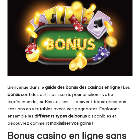
Bienvenue dans le
guide des bonus des casinos en ligne
! Les
bonus
sont des outils puissants pour améliorer votre
expérience de jeu. Bien utilisés, ils peuvent transformer vos
sessions en véritables aventures gagnantes. Explorons
ensemble les
différents types de bonus
disponibles et
découvrez comment
maximiser vos gains
!
Bonus casino en ligne sans