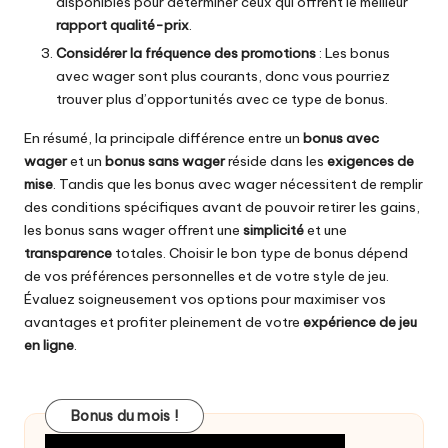
disponibles pour déterminer ceux qui offrent le meilleur
rapport qualité-prix
.
Considérer la fréquence des promotions
: Les bonus
avec wager sont plus courants, donc vous pourriez
trouver plus d’opportunités avec ce type de bonus.
En résumé, la principale différence entre un
bonus avec
wager
et un
bonus sans wager
réside dans les
exigences de
mise
. Tandis que les bonus avec wager nécessitent de remplir
des conditions spécifiques avant de pouvoir retirer les gains,
les bonus sans wager offrent une
simplicité
et une
transparence
totales. Choisir le bon type de bonus dépend
de vos préférences personnelles et de votre style de jeu.
Évaluez soigneusement vos options pour maximiser vos
avantages et profiter pleinement de votre
expérience de jeu
en ligne
.
Bonus du mois !