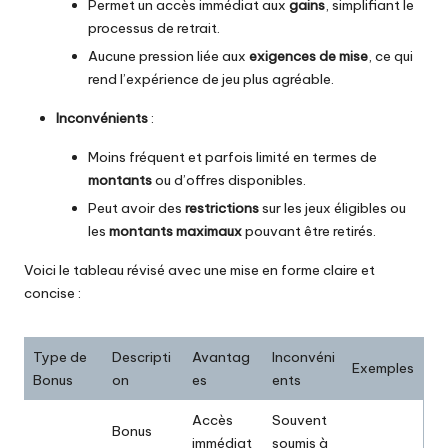
Permet un accès immédiat aux
gains
, simplifiant le
processus de retrait.
Aucune pression liée aux
exigences de mise
, ce qui
rend l’expérience de jeu plus agréable.
Inconvénients
:
Moins fréquent et parfois limité en termes de
montants
ou d’offres disponibles.
Peut avoir des
restrictions
sur les jeux éligibles ou
les
montants maximaux
pouvant être retirés.
Voici le tableau révisé avec une mise en forme claire et
concise :
Type de
Descripti
Avantag
Inconvéni
Exemples
Bonus
on
es
ents
Accès
Souvent
Bonus
immédiat
soumis à