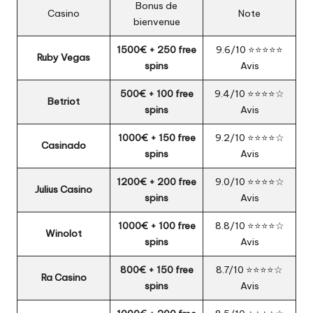
Bonus de
Casino
Note
bienvenue
1500€ + 250 free
9.6/10 ⭐⭐⭐⭐⭐
Ruby Vegas
spins
Avis
500€ + 100 free
9.4/10 ⭐⭐⭐⭐☆
Betriot
spins
Avis
1000€ + 150 free
9.2/10 ⭐⭐⭐⭐☆
Casinado
spins
Avis
1200€ + 200 free
9.0/10 ⭐⭐⭐⭐☆
Julius Casino
spins
Avis
1000€ + 100 free
8.8/10 ⭐⭐⭐⭐☆
Winolot
spins
Avis
800€ + 150 free
8.7/10 ⭐⭐⭐⭐☆
Ra Casino
spins
Avis