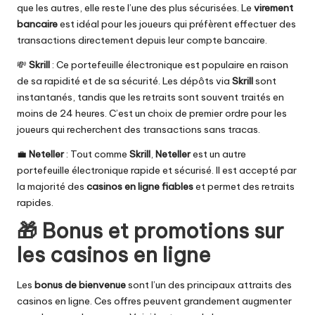
que les autres, elle reste l’une des plus sécurisées. Le
virement
bancaire
est idéal pour les joueurs qui préfèrent effectuer des
transactions directement depuis leur compte bancaire.
💸
Skrill
: Ce portefeuille électronique est populaire en raison
de sa rapidité et de sa sécurité. Les dépôts via
Skrill
sont
instantanés, tandis que les retraits sont souvent traités en
moins de 24 heures. C’est un choix de premier ordre pour les
joueurs qui recherchent des transactions sans tracas.
💼
Neteller
: Tout comme
Skrill
,
Neteller
est un autre
portefeuille électronique rapide et sécurisé. Il est accepté par
la majorité des
casinos en ligne fiables
et permet des retraits
rapides.
🎁 Bonus et promotions sur
les casinos en ligne
Les
bonus de bienvenue
sont l’un des principaux attraits des
casinos en ligne. Ces offres peuvent grandement augmenter