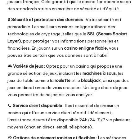
joueurs français. Cela garantit que le casino fonctionne selon
des standards stricts en matière de sécurité et d’équité.
🔒
Sécurité et protection des données
: Votre sécurité est
primordiale. Les meilleurs casinos en ligne utilisent des
technologies de cryptage, telles que le
SSL (Secure Socket
Layer)
, pour protéger vos informations personnelles et
financières. En jouant sur un
casino en ligne fiable
, vous
pouvez être certain que vos données sont à l’abri.
🎮
Variété de jeux
: Optez pour un casino qui propose une
grande sélection de jeux, incluant les
machines à sous
, les
jeux de table comme la
roulette
et le
blackjack
, ainsi que des
jeux en direct avec de vrais croupiers. Un large choix de jeux
vous permettra de ne jamais vous ennuyer.
📞
Service client disponible
: Il est essentiel de choisir un
casino qui offre un service client réactif. Idéalement,
l’assistance devrait être disponible 24h/24, 7j/7 via plusieurs
moyens (chat en direct, email, téléphone).
💳
Options de paiement rapides et flexibles
: Les méthodes