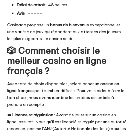
Délai de retrait
: 48 heures
Avis
: ⭐⭐⭐⭐⭐
Casinado
propose un
bonus de bienvenue
exceptionnel et
une variété de jeux qui répondent aux attentes des joueurs
les plus exigeants. Le casino se di
🎲 Comment choisir le
meilleur casino en ligne
français ?
Avec tant de choix disponibles, sélectionner un
casino en
ligne français
peut sembler difficile. Pour vous aider à faire le
bon choix, nous avons identifié les critères essentiels à
prendre en compte :
💼
Licence et régulation
: Avant de jouer sur un casino en
ligne, assurez-vous qu’il est licencié et régulé par une autorité
reconnue, comme l’
ANJ
(Autorité Nationale des Jeux) pour les