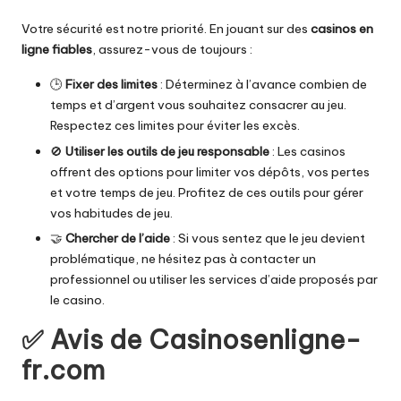
Votre sécurité est notre priorité. En jouant sur des
casinos en
ligne fiables
, assurez-vous de toujours :
🕒
Fixer des limites
: Déterminez à l’avance combien de
temps et d’argent vous souhaitez consacrer au jeu.
Respectez ces limites pour éviter les excès.
🚫
Utiliser les outils de jeu responsable
: Les casinos
offrent des options pour limiter vos dépôts, vos pertes
et votre temps de jeu. Profitez de ces outils pour gérer
vos habitudes de jeu.
🤝
Chercher de l’aide
: Si vous sentez que le jeu devient
problématique, ne hésitez pas à contacter un
professionnel ou utiliser les services d’aide proposés par
le casino.
✅ Avis de
Casinosenligne-
fr.com