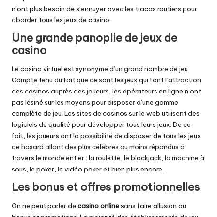
n’ont plus besoin de s’ennuyer avec les tracas routiers pour
aborder tous les jeux de casino.
Une grande panoplie de jeux de
casino
Le casino virtuel est synonyme d’un grand nombre de jeu.
Compte tenu du fait que ce sont les jeux qui font l’attraction
des casinos auprès des joueurs, les opérateurs en ligne n’ont
pas lésiné sur les moyens pour disposer d’une gamme
complète de jeu. Les sites de casinos sur le web utilisent des
logiciels de qualité pour développer tous leurs jeux. De ce
fait, les joueurs ont la possibilité de disposer de tous les jeux
de hasard allant des plus célèbres au moins répandus à
travers le monde entier : la roulette, le blackjack, la machine à
sous, le poker, le vidéo poker et bien plus encore.
Les bonus et offres promotionnelles
On ne peut parler de
casino online
sans faire allusion au
bonus et promotions. La majorité des établissements de jeu