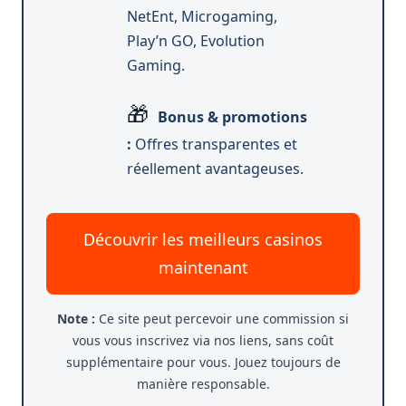
NetEnt, Microgaming,
Play’n GO, Evolution
Gaming.
🎁
Bonus & promotions
:
Offres transparentes et
réellement avantageuses.
Découvrir les meilleurs casinos
maintenant
Note :
Ce site peut percevoir une commission si
vous vous inscrivez via nos liens, sans coût
supplémentaire pour vous. Jouez toujours de
manière responsable.