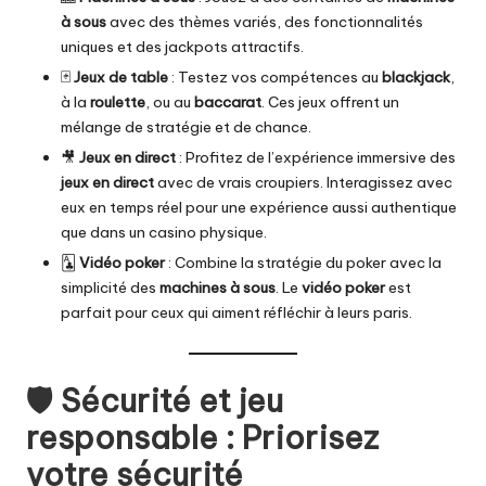
à sous
avec des thèmes variés, des fonctionnalités
uniques et des jackpots attractifs.
🃏
Jeux de table
: Testez vos compétences au
blackjack
,
à la
roulette
, ou au
baccarat
. Ces jeux offrent un
mélange de stratégie et de chance.
🎥
Jeux en direct
: Profitez de l’expérience immersive des
jeux en direct
avec de vrais croupiers. Interagissez avec
eux en temps réel pour une expérience aussi authentique
que dans un casino physique.
🃑
Vidéo poker
: Combine la stratégie du poker avec la
simplicité des
machines à sous
. Le
vidéo poker
est
parfait pour ceux qui aiment réfléchir à leurs paris.
🛡️ Sécurité et jeu
responsable : Priorisez
votre sécurité