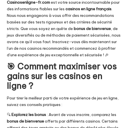
Casinosenligne-fr.com
est votre source incontournable pour
des informations fiables sur les
casinos en ligne français
.
Nous nous engageons à vous offrir des recommandations
basées sur des tests rigoureux et des critères de sécurité
stricts. Que vous soyez en quête de
bonus de bienvenue
, de
jeux diversifiés ou de méthodes de paiement sécurisées, nous
avons ce qu’il vous faut. Inscrivez-vous dès maintenant sur
l’un de nos casinos recommandés et commencez à profiter
d’une expérience de jeu exceptionnelle et sécurisée ! 🎉
🎯 Comment maximiser vos
gains sur les casinos en
ligne ?
Pour tirer le meilleur parti de votre expérience de jeu en ligne,
suivez ces conseils pratiques :
🔍
Explorez les bonus
: Avant de vous inscrire, comparez les
bonus de bienvenue
offerts par différents casinos. Certains
offrent des tours gratuits ou des bonus de dépôt plus élevés.