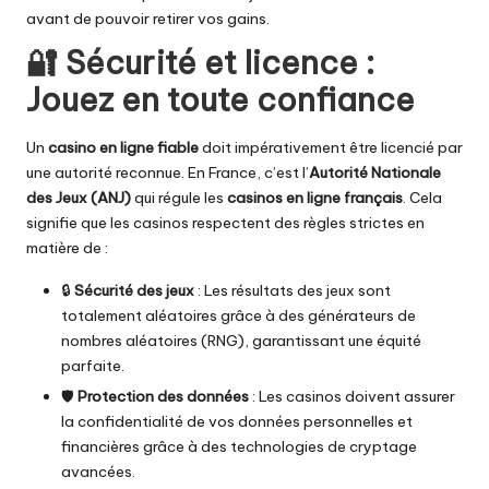
avant de pouvoir retirer vos gains.
🔐 Sécurité et licence :
Jouez en toute confiance
Un
casino en ligne fiable
doit impérativement être licencié par
une autorité reconnue. En France, c’est l’
Autorité Nationale
des Jeux (ANJ)
qui régule les
casinos en ligne français
. Cela
signifie que les casinos respectent des règles strictes en
matière de :
🔒
Sécurité des jeux
: Les résultats des jeux sont
totalement aléatoires grâce à des générateurs de
nombres aléatoires (RNG), garantissant une équité
parfaite.
🛡️
Protection des données
: Les casinos doivent assurer
la confidentialité de vos données personnelles et
financières grâce à des technologies de cryptage
avancées.