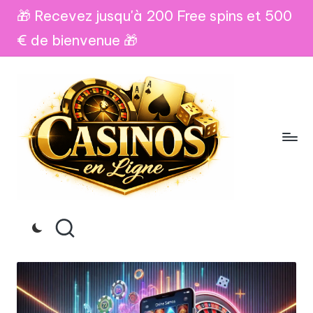
🎁 Recevez jusqu'à 200 Free spins et 500
€ de bienvenue 🎁