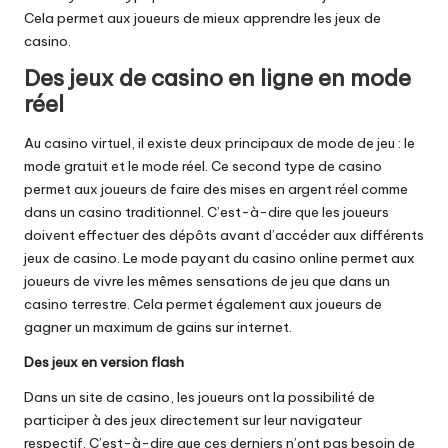
Cela permet aux joueurs de mieux apprendre les jeux de
casino.
Des jeux de casino en ligne en mode
réel
Au casino virtuel, il existe deux principaux de mode de jeu : le
mode gratuit et le mode réel. Ce second type de casino
permet aux joueurs de faire des
mises en argent réel
comme
dans un casino traditionnel. C’est-à-dire que les joueurs
doivent effectuer des dépôts avant d’accéder aux différents
jeux de casino. Le mode payant du casino online permet aux
joueurs de vivre les mêmes sensations de jeu que dans un
casino terrestre. Cela permet également aux joueurs de
gagner un maximum de gains sur internet.
Des jeux en version flash
Dans un site de casino, les joueurs ont la possibilité de
participer à des jeux directement sur leur navigateur
respectif. C’est-à-dire que ces derniers n’ont pas besoin de