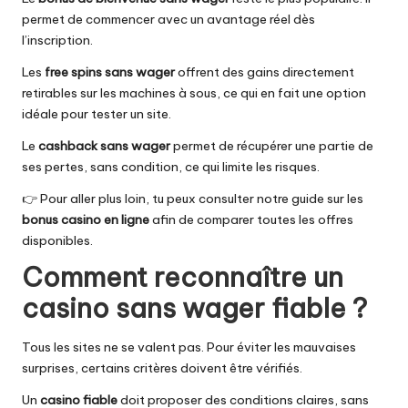
permet de commencer avec un avantage réel dès
l’inscription.
Les
free spins sans wager
offrent des gains directement
retirables sur les machines à sous, ce qui en fait une option
idéale pour tester un site.
Le
cashback sans wager
permet de récupérer une partie de
ses pertes, sans condition, ce qui limite les risques.
👉 Pour aller plus loin, tu peux consulter notre guide sur les
bonus casino en ligne
afin de comparer toutes les offres
disponibles.
Comment reconnaître un
casino sans wager fiable
?
Tous les sites ne se valent pas. Pour éviter les mauvaises
surprises, certains critères doivent être vérifiés.
Un
casino fiable
doit proposer des conditions claires, sans