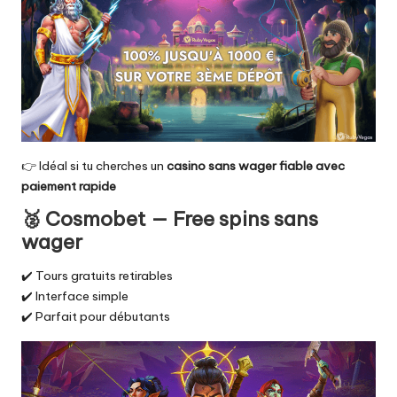
👉 Idéal si tu cherches un
casino sans wager fiable avec
paiement rapide
🥈 Cosmobet — Free spins sans
wager
✔️ Tours gratuits retirables
✔️ Interface simple
✔️ Parfait pour débutants