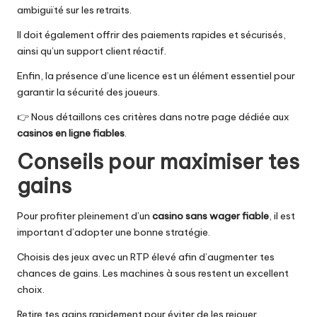
ambiguïté sur les retraits.
Il doit également offrir des paiements rapides et sécurisés,
ainsi qu’un support client réactif.
Enfin, la présence d’une licence est un élément essentiel pour
garantir la sécurité des joueurs.
👉 Nous détaillons ces critères dans notre page dédiée aux
casinos en ligne fiables
.
Conseils pour maximiser tes
gains
Pour profiter pleinement d’un
casino sans wager fiable
, il est
important d’adopter une bonne stratégie.
Choisis des jeux avec un RTP élevé afin d’augmenter tes
chances de gains. Les machines à sous restent un excellent
choix.
Retire tes gains rapidement pour éviter de les rejouer