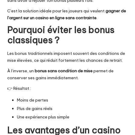
sans avoir à rejouer ton bonus plusieurs fois.
C’est la solution idéale pour les joueurs qui veulent
gagner de
l’argent sur un casino en ligne sans contrainte
.
Pourquoi éviter les bonus
classiques ?
Les bonus traditionnels imposent souvent des conditions de
mise élevées, ce qui réduit fortement les chances de retrait.
À l’inverse, un
bonus sans condition de mise
permet de
conserver ses gains immédiatement.
👉 Résultat :
Moins de pertes
Plus de gains réels
Une expérience plus simple
Les avantages d’un
casino