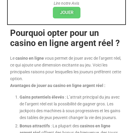
Lire notre Avis
JOUER
Pourquoi opter pour un
casino en ligne argent réel ?
Le
casino en ligne
vous permet de jouer avec de l’argent réel,
ce qui ajoute une dimension excitante au jeu. Voici les
principales raisons pour lesquelles les joueurs préfèrent cette
option.
Avantages de jouer au casino en ligne argent réel :
Gains potentiels élevés
: L’attrait principal du jeu avec
de l’argent réel est la possibilité de gagner gros. Les
jackpots des machines à sous progressives et les gains
des tables de jeux peuvent changer la vie des joueurs.
Bonus attractifs
: La plupart des
casinos en ligne
argent réel
offrent des bonus de bienvenue, des tours