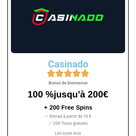
Casinado
Bonus de bienvenue
100 %jusqu’à 200€
+ 200 Free Spins
✅ Retrait à partir de 10 €
✅ 200 Tours gratuits
Lire notre Avis