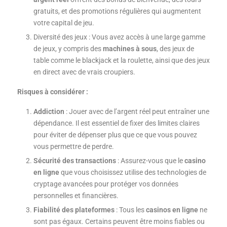
gratuits, et des promotions régulières qui augmentent
votre capital de jeu.
Diversité des jeux : Vous avez accès à une large gamme
de jeux, y compris des
machines à sous
, des jeux de
table comme le blackjack et la roulette, ainsi que des jeux
en direct avec de vrais croupiers.
Risques à considérer :
Addiction
: Jouer avec de l’argent réel peut entraîner une
dépendance. Il est essentiel de fixer des limites claires
pour éviter de dépenser plus que ce que vous pouvez
vous permettre de perdre.
Sécurité des transactions
: Assurez-vous que le
casino
en ligne
que vous choisissez utilise des technologies de
cryptage avancées pour protéger vos données
personnelles et financières.
Fiabilité des plateformes
: Tous les
casinos en ligne
ne
sont pas égaux. Certains peuvent être moins fiables ou