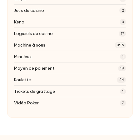
Jeux de casino
2
Keno
3
Logiciels de casino
17
Machine à sous
395
Mini Jeux
1
Moyen de paiement
19
Roulette
24
Tickets de grattage
1
Vidéo Poker
7