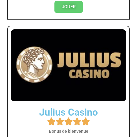
JOUER
Julius Casino
Bonus de bienvenue