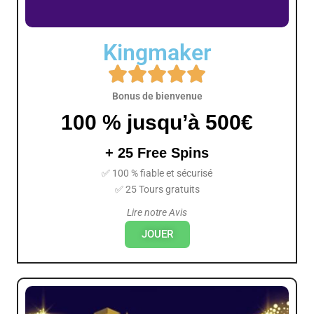
Kingmaker
Bonus de bienvenue
100 % jusqu’à 500€
+ 25 Free Spins
✅ 100 % fiable et sécurisé
✅ 25 Tours gratuits
Lire notre Avis
JOUER