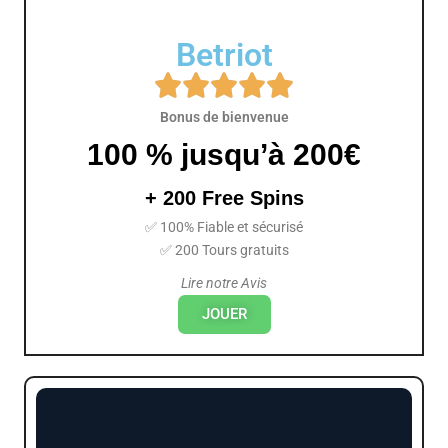
Betriot
Bonus de bienvenue
100 % jusqu’à 200€
+ 200 Free Spins
✅ 100% Fiable et sécurisé
✅ 200 Tours gratuits
Lire notre Avis
JOUER