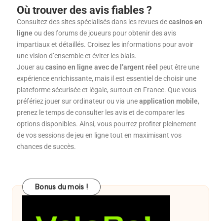
Où trouver des avis fiables ?
Consultez des sites spécialisés dans les revues de
casinos en
ligne
ou des forums de joueurs pour obtenir des avis
impartiaux et détaillés. Croisez les informations pour avoir
une vision d’ensemble et éviter les biais.
Jouer au
casino en ligne avec de l’argent réel
peut être une
expérience enrichissante, mais il est essentiel de choisir une
plateforme sécurisée et légale, surtout en France. Que vous
préfériez jouer sur ordinateur ou via une
application mobile
,
prenez le temps de consulter les avis et de comparer les
options disponibles. Ainsi, vous pourrez profiter pleinement
de vos sessions de jeu en ligne tout en maximisant vos
chances de succès.
Bonus du mois !