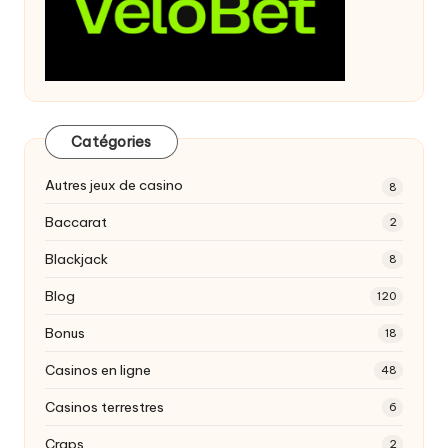
Catégories
Autres jeux de casino
8
Baccarat
2
Blackjack
8
Blog
120
Bonus
18
Casinos en ligne
48
Casinos terrestres
6
Craps
2