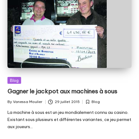
Posted
Blog
in
Gagner le jackpot aux machines à sous
By
Vanessa Moulier
29 juillet 2015
Blog
Posted
Posted
by
in
La machine à sous est un jeu mondialement connu au casino.
Existant sous plusieurs et différentes variantes, ce jeu permet
aux joueurs...