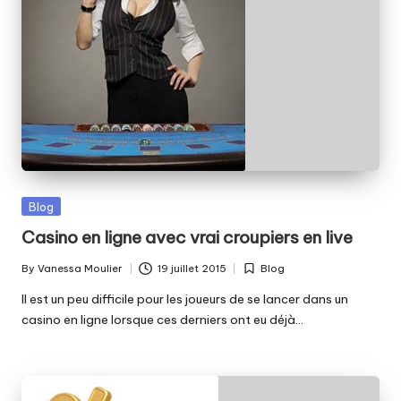
Posted
Blog
in
Casino en ligne avec vrai croupiers en live
By
Vanessa Moulier
19 juillet 2015
Blog
Posted
Posted
by
in
Il est un peu difficile pour les joueurs de se lancer dans un
casino en ligne lorsque ces derniers ont eu déjà...