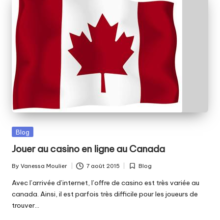
Posted
Blog
in
Jouer au casino en ligne au Canada
By
Vanessa Moulier
7 août 2015
Blog
Posted
Posted
by
in
Avec l’arrivée d’internet, l’offre de casino est très variée au
canada. Ainsi, il est parfois très difficile pour les joueurs de
trouver...