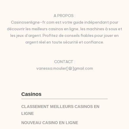
A PROPOS :
Casinosenligne-fr.com est votre guide indépendant pour
découvrir les meilleurs casinos en ligne, les machines à sous et
les jeux d’argent. Profitez de conseils fiables pour jouer en
argent réel en toute sécurité et confiance.
CONTACT :
vanessa.moulier[@]gmail.com
Casinos
CLASSEMENT MEILLEURS CASINOS EN
LIGNE
NOUVEAU CASINO EN LIGNE