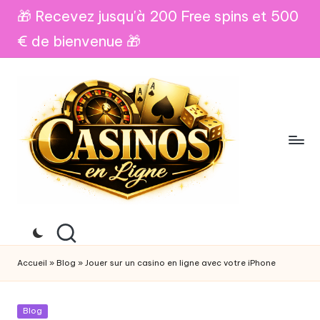
🎁 Recevez jusqu'à 200 Free spins et 500
€ de bienvenue 🎁
Accueil
»
Blog
»
Jouer sur un casino en ligne avec votre iPhone
Posted
Blog