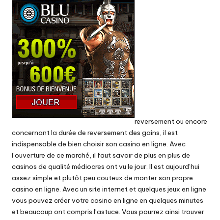
reversement ou encore
concernant la durée de reversement des gains, il est
indispensable de bien choisir son casino en ligne. Avec
l’ouverture de ce marché, il faut savoir de plus en plus de
casinos de qualité médiocres ont vu le jour. Il est aujourd’hui
assez simple et plutôt peu couteux de monter son propre
casino en ligne. Avec un site internet et quelques jeux en ligne
vous pouvez créer votre casino en ligne en quelques minutes
et beaucoup ont compris l’astuce. Vous pourrez ainsi trouver