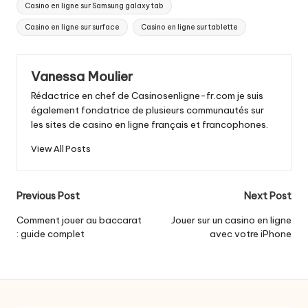
Casino en ligne sur Samsung galaxy tab
Casino en ligne sur surface
Casino en ligne sur tablette
Vanessa Moulier
Rédactrice en chef de Casinosenligne-fr.com je suis
également fondatrice de plusieurs communautés sur
les sites de casino en ligne français et francophones.
View All Posts
Post
Previous Post
Next Post
navigation
Comment jouer au baccarat
Jouer sur un casino en ligne
: guide complet
avec votre iPhone