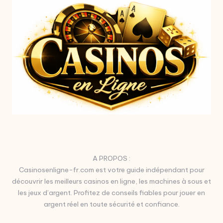
A PROPOS :
Casinosenligne-fr.com est votre guide indépendant pour
découvrir les meilleurs casinos en ligne, les machines à sous et
les jeux d’argent. Profitez de conseils fiables pour jouer en
argent réel en toute sécurité et confiance.