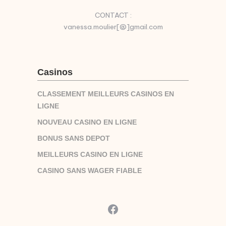
CONTACT :
vanessa.moulier[@]gmail.com
Casinos
CLASSEMENT MEILLEURS CASINOS EN
LIGNE
NOUVEAU CASINO EN LIGNE
BONUS SANS DEPOT
MEILLEURS CASINO EN LIGNE
CASINO SANS WAGER FIABLE
Facebook