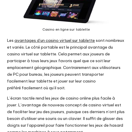
Casino en ligne sur tablette
Les
avantages d’un casino virtuel sur tablette
sont nombreux
et variés. Le côté portable est le principal avantage du
casino virtuel sur tablette. Cela permet aux joueurs de
participer à tous leurs jeux favoris quel que ce soit leur
emplacement géographique. Contrairement aux utilisateurs
de PC pour bureau, les joueurs peuvent transporter
facilement leur tablette et jouer sur leur casino
préféré facilement où qu’il soit.
L’écran tactile rend les jeux de casino online plus facile à
jouer. L’avantage de nouveau concept de casino virtuel est
de faciliter leur jeu des joueurs, puisque ces derniers n’ont plus
besoin d’utiliser une souris ou un clavier. Il suffit de glisser des
doigts sur l’appareil pour faire fonctionner les jeux de hasard
comme les machines à sous notamment.