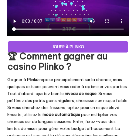
JOUER À PLINKO
🏆 Comment gagner au
casino Plinko ?
Gagner à
Plinko
repose principalement sur la chance, mais
quelques astuces peuvent vous aider à optimiser vos parties.
Tout d’abord, ajustez bien le
niveau de risque
. Si vous
préférez des petits gains réguliers, choisissez un risque faible.
Si vous cherchez des frissons, optez pour un risque élevé.
Ensuite, utilisez le
mode automatique
pour multiplier vos
chances sur de longues sessions. Enfin, fixez-vous des
limites de mises pour gérer votre budget efficacement. La
patience est souvent la clé pour décrocher les meilleures