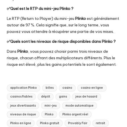
✅Quel est le RTP du mini-jeu Plinko ?
Le RTP (Return to Player) du mini-jeu
Plinko
est généralement
autour de 97 %. Cela signifie que, sur le long terme, vous
pouvez vous attendre à récupérer une partie de vos mises.
✅Quels sont les niveaux de risque disponibles dans Plinko ?
Dans
Plinko
, vous pouvez choisir parmi trois niveaux de
risque, chacun offrant des multiplicateurs différents. Plus le
risque est élevé, plus les gains potentiels le sont également.
Tags:
application Plinko
billes
casino
casino en ligne
casinos fiables
dépôt
gains
jeux de hasard
jeux divertissants
mini-jeu
mode automatique
niveaux de risque
Plinko
Plinko argent réel
Plinko en ligne
Plinko gratuit
Provably Fair
retrait