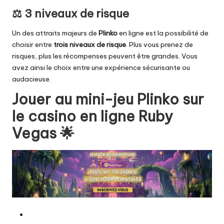
⚖️
3 niveaux de risque
Un des attraits majeurs de
Plinko
en ligne est la possibilité de
choisir entre
trois niveaux de risque
. Plus vous prenez de
risques, plus les récompenses peuvent être grandes. Vous
avez ainsi le choix entre une expérience sécurisante ou
audacieuse.
Jouer au mini-jeu Plinko sur
le casino en ligne Ruby
Vegas
🌟