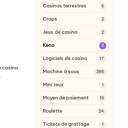
Casinos terrestres
6
Craps
2
Jeux de casino
2
Keno
3
Logiciels de casino
17
e casino
Machine à sous
395
.
Mini Jeux
1
Moyen de paiement
19
Roulette
24
Tickets de grattage
1