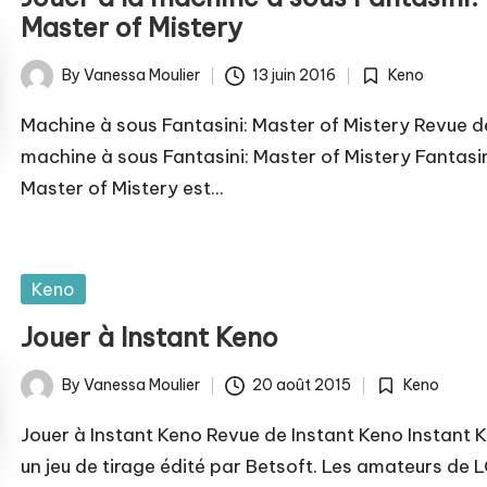
Master of Mistery
By
Vanessa Moulier
13 juin 2016
Keno
Posted
Posted
by
in
Machine à sous Fantasini: Master of Mistery Revue d
machine à sous Fantasini: Master of Mistery Fantasin
Master of Mistery est...
Posted
Keno
in
Jouer à Instant Keno
By
Vanessa Moulier
20 août 2015
Keno
Posted
Posted
by
in
Jouer à Instant Keno Revue de Instant Keno Instant 
un jeu de tirage édité par Betsoft. Les amateurs de