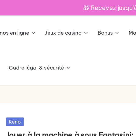
🎁 Recevez jusqu'
nos en ligne
Jeux de casino
Bonus
Mo
g
Cadre légal & sécurité
Posted
Keno
in
Jouer à la machine à sous Fantasini: