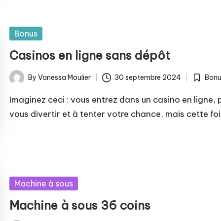
Posted
Bonus
in
Casinos en ligne sans dépôt
By
Vanessa Moulier
30 septembre 2024
Bonu
Posted
Posted
by
in
Imaginez ceci : vous entrez dans un casino en ligne, 
vous divertir et à tenter votre chance, mais cette fois
Posted
Machine à sous
in
Machine à sous 36 coins