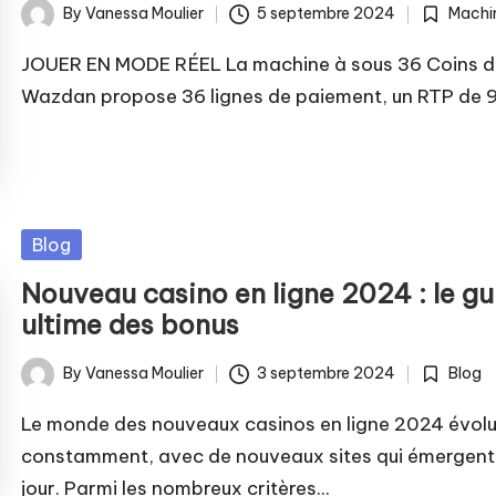
By
Vanessa Moulier
5 septembre 2024
Machi
Posted
Posted
by
in
JOUER EN MODE RÉEL La machine à sous 36 Coins d
Wazdan propose 36 lignes de paiement, un RTP de 9
Posted
Blog
in
Nouveau casino en ligne 2024 : le gu
ultime des bonus
By
Vanessa Moulier
3 septembre 2024
Blog
Posted
Posted
by
in
Le monde des nouveaux casinos en ligne 2024 évol
constamment, avec de nouveaux sites qui émergen
jour. Parmi les nombreux critères...