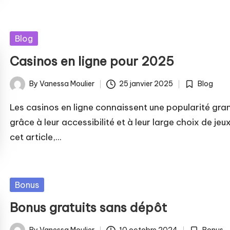
Posted
Blog
in
Casinos en ligne pour 2025
By
Vanessa Moulier
25 janvier 2025
Blog
Posted
Posted
by
in
Les casinos en ligne connaissent une popularité gra
grâce à leur accessibilité et à leur large choix de jeu
cet article,...
Posted
Bonus
in
Bonus gratuits sans dépôt