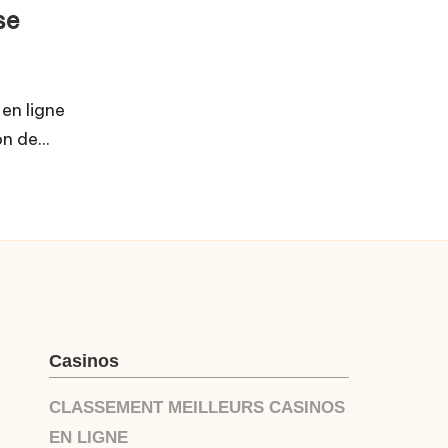
se
en ligne
 de...
Casinos
CLASSEMENT MEILLEURS CASINOS
EN LIGNE