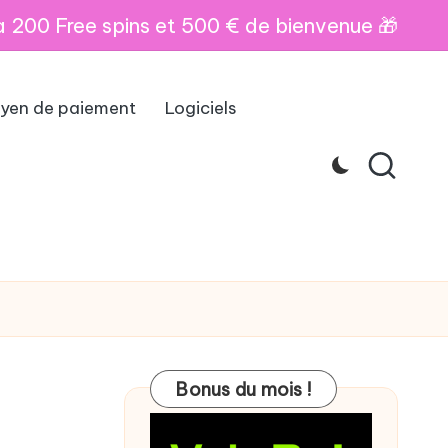
à 200 Free spins et 500 € de bienvenue 🎁
yen de paiement
Logiciels
Bonus du mois !