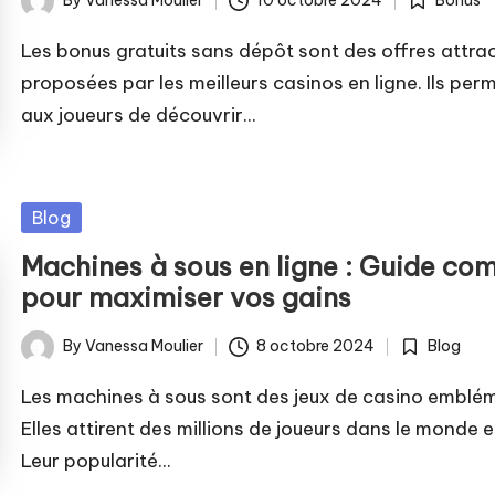
By
Vanessa Moulier
10 octobre 2024
Bonus
Posted
Posted
by
in
Les bonus gratuits sans dépôt sont des offres attra
proposées par les meilleurs casinos en ligne. Ils per
aux joueurs de découvrir...
Posted
Blog
in
Machines à sous en ligne : Guide co
pour maximiser vos gains
By
Vanessa Moulier
8 octobre 2024
Blog
Posted
Posted
by
in
Les machines à sous sont des jeux de casino emblém
Elles attirent des millions de joueurs dans le monde e
Leur popularité...