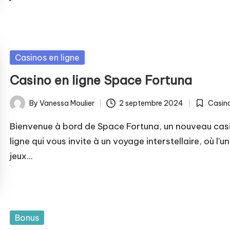
Posted
Casinos en ligne
in
Casino en ligne Space Fortuna
By
Vanessa Moulier
2 septembre 2024
Casino
Posted
Posted
by
in
Bienvenue à bord de Space Fortuna, un nouveau cas
ligne qui vous invite à un voyage interstellaire, où l'u
jeux...
Posted
Bonus