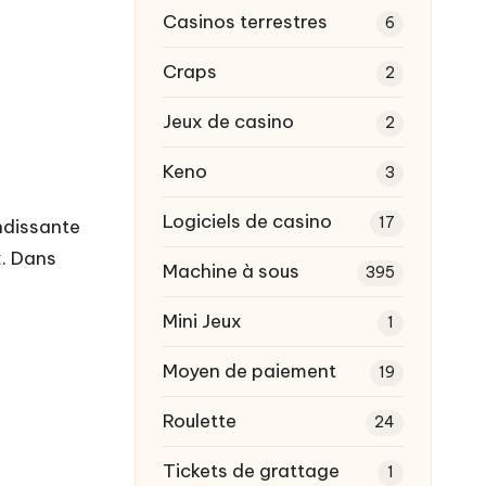
Casinos terrestres
6
Craps
2
Jeux de casino
2
Keno
3
Logiciels de casino
17
ndissante
x. Dans
Machine à sous
395
Mini Jeux
1
Moyen de paiement
19
Roulette
24
Tickets de grattage
1