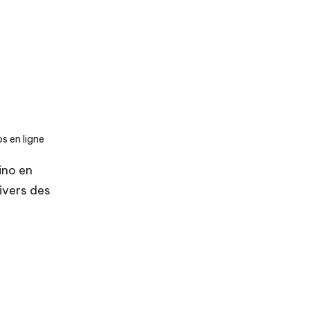
s en ligne
ino en
nivers des