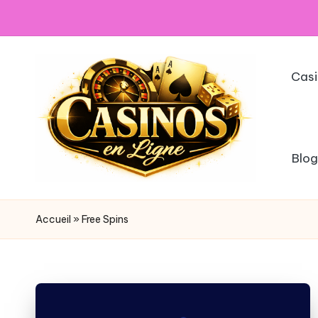
Casi
Blo
Accueil
»
Free Spins