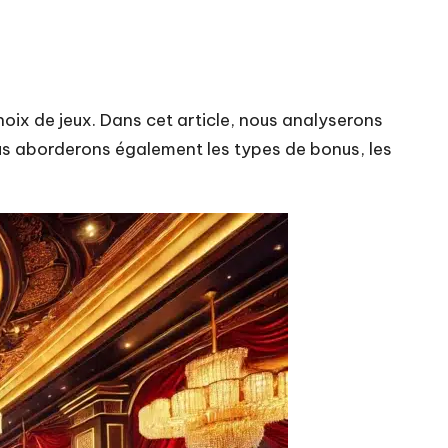
hoix de jeux. Dans cet article, nous analyserons
Nous aborderons également les types de bonus, les