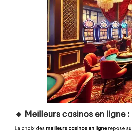
🔹 Meilleurs casinos en ligne :
Le choix des
meilleurs casinos en ligne
repose sur