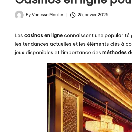
By
Vanessa Moulier
25 janvier 2025
Posted
by
Les
casinos en ligne
connaissent une popularité gr
les tendances actuelles et les éléments clés à c
jeux disponibles et l’importance des
méthodes d