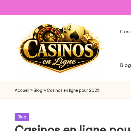
Casi
Blo
Accueil
»
Blog
»
Casinos en ligne pour 2025
Posted
Blog
in
Casinos en ligne po