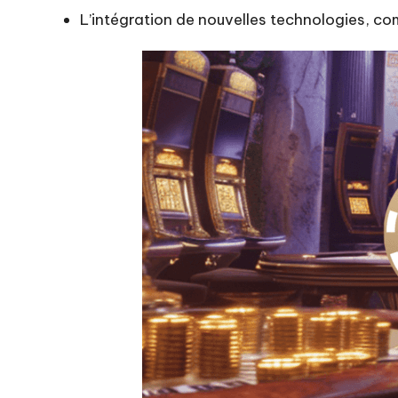
L’intégration de nouvelles technologies, comm