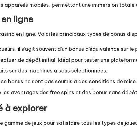
es appareils mobiles, permettant une immersion totale 
 en ligne
casino en ligne. Voici les principaux types de bonus disp
ueurs, il s’agit souvent d’un bonus d’équivalence sur le
ectuer de dépôt initial. Idéal pour tester une plateform
tuits sur des machines à sous sélectionnées.
 ce bonus ne sont pas soumis à des conditions de mise.
 les avantages des free spins et des bonus sans dépôt
é à explorer
e gamme de jeux pour satisfaire tous les types de joueur