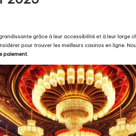
andissante grâce à leur accessibilité et à leur large c
onsidérer pour trouver les meilleurs casinos en ligne. 
e paiement
.