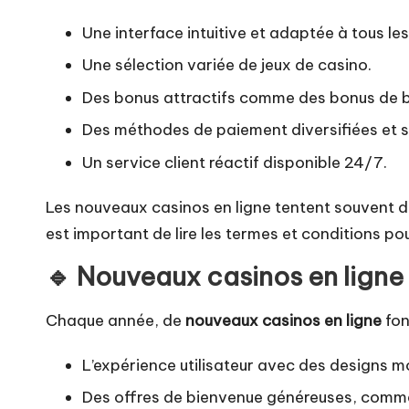
Une interface intuitive et adaptée à tous les
Une sélection variée de jeux de casino.
Des bonus attractifs comme des bonus de bi
Des méthodes de paiement diversifiées et s
Un service client réactif disponible 24/7.
Les nouveaux casinos en ligne tentent souvent d
est important de lire les termes et conditions p
🔹 Nouveaux casinos en ligne :
Chaque année, de
nouveaux casinos en ligne
fon
L’expérience utilisateur avec des designs mo
Des offres de bienvenue généreuses, comme