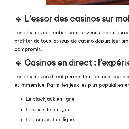
🔹 L’essor des casinos sur mo
Les casinos sur mobile sont devenus incontourna
profiter de tous les jeux de casino depuis leur sm
compromis.
🔹 Casinos en direct : l’expé
Les casinos en direct permettent de jouer avec 
et immersive. Parmi les jeux les plus populaires en
Le blackjack en ligne.
La roulette en ligne.
Le baccarat en ligne.