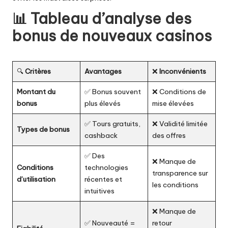
📊 Tableau d’analyse des
bonus de nouveaux casinos
🔍
Critères
Avantages
❌
Inconvénients
Montant du
✅ Bonus souvent
❌ Conditions de
bonus
plus élevés
mise élevées
✅ Tours gratuits,
❌ Validité limitée
Types de bonus
cashback
des offres
✅ Des
❌ Manque de
Conditions
technologies
transparence sur
d’utilisation
récentes et
les conditions
intuitives
❌ Manque de
✅ Nouveauté =
retour