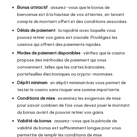
Bonus attractif
: assurez-vous que le bonus de
bienvenue est à la hauteur de vos attentes, en tenant
compte du montant offert et des conditions associées.
Délais de paiement
: la rapidité avec laquelle vous
pouvez retirer vos gains est cruciale. Privilégiez les
casinos qui offrent des paiements rapides.
Modes de paiement disponibles
: vérifiez que le casino
propose des méthodes de paiement qui vous
conviennent, telles que les cartes bancaires,
portefeuilles électroniques ou crypto-monnaies.
Dépôt minimum
: un dépôt minimum bas vous permet de
tester le casino sans risquer une somme importante.
Conditions de mise
: examinez les exigences de mise
pour savoir combien de fois vous devez jouer le montant
du bonus avant de pouvoir retirer vos gains.
Validité du bonus
: assurez-vous que la période de
validité du bonus est suffisamment longue pour vous
permettre de remplir les conditions de mise.