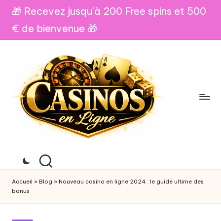
🎁 Recevez jusqu'à 200 Free spins et 500
€ de bienvenue 🎁
Accueil
»
Blog
»
Nouveau casino en ligne 2024 : le guide ultime des
bonus