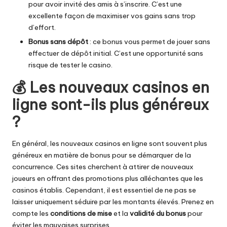
pour avoir invité des amis à s’inscrire. C’est une
excellente façon de maximiser vos gains sans trop
d’effort.
Bonus sans dépôt
: ce bonus vous permet de jouer sans
effectuer de dépôt initial. C’est une opportunité sans
risque de tester le casino.
💰 Les nouveaux casinos en
ligne sont-ils plus généreux
?
En général, les nouveaux casinos en ligne sont souvent plus
généreux en matière de bonus pour se démarquer de la
concurrence. Ces sites cherchent à attirer de nouveaux
joueurs en offrant des promotions plus alléchantes que les
casinos établis. Cependant, il est essentiel de ne pas se
laisser uniquement séduire par les montants élevés. Prenez en
compte les
conditions de mise
et la
validité du bonus
pour
éviter les mauvaises surprises.