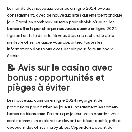
Le monde des nouveaux casinos en ligne 2024 évolue
constamment, avec de nouveaux sites qui émergent chaque
jour. Parmi les nombreux critères pour choisir où jouer, les
bonus offerts
par c
haque
nouveaux casino en ligne
2024
figurent en tête de liste. Si vous êtes à la recherche de la
meilleure offre, ce guide vous apportera toutes les
informations dont vous avez besoin pour faire un choix
éclairé.
📝 Avis sur le casino avec
bonus : opportunités et
pièges à éviter
Les nouveaux casinos en ligne 2024 regorgent de
promotions pour attirer les joueurs, notamment les fameux
bonus de bienvenue
. En tant que joueur, vous pourriez vous
sentir comme un explorateur devant un trésor caché, prêt à
découvrir des offres incroyables. Cependant, avant de