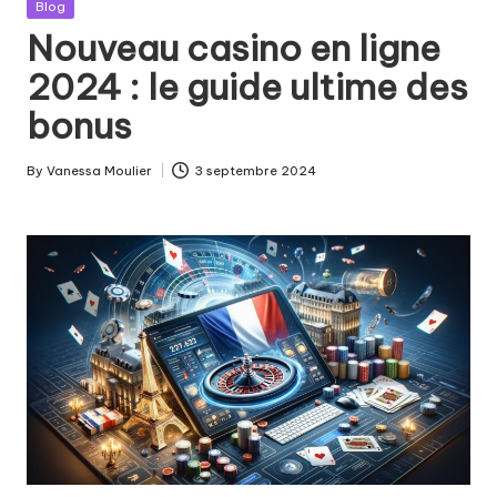
Posted
Blog
in
Nouveau casino en ligne
2024 : le guide ultime des
bonus
By
Vanessa Moulier
3 septembre 2024
Posted
by