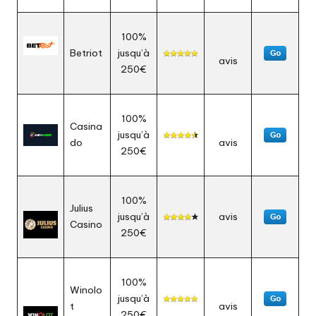
100%
Betriot
jusqu’à
avis
250€
100%
Casina
jusqu’à
do
avis
250€
100%
Julius
jusqu’à
avis
Casino
250€
100%
Winolo
jusqu’à
t
avis
250€