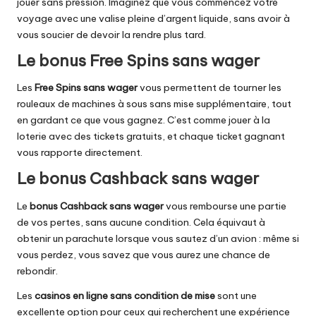
jouer sans pression. Imaginez que vous commencez votre
voyage avec une valise pleine d’argent liquide, sans avoir à
vous soucier de devoir la rendre plus tard.
Le bonus Free Spins sans wager
Les
Free Spins sans wager
vous permettent de tourner les
rouleaux de machines à sous sans mise supplémentaire, tout
en gardant ce que vous gagnez. C’est comme jouer à la
loterie avec des tickets gratuits, et chaque ticket gagnant
vous rapporte directement.
Le bonus Cashback sans wager
Le
bonus Cashback sans wager
vous rembourse une partie
de vos pertes, sans aucune condition. Cela équivaut à
obtenir un parachute lorsque vous sautez d’un avion : même si
vous perdez, vous savez que vous aurez une chance de
rebondir.
Les
casinos en ligne sans condition de mise
sont une
excellente option pour ceux qui recherchent une expérience