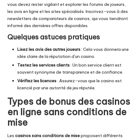
vous devez rester vigilant et explorer les forums de joueurs,
les avis en ligne et les sites spécialisés. Inscrivez-vous à des
newsletters de comparateurs de casinos, qui vous tiendront
informé des dernières offres disponibles.
Quelques astuces pratiques
Lisez les avis des autres joueurs
: Cela vous donnera une
idée claire de la réputation d’un casino.
Testez les services clients
: Un bon service client est
souvent synonyme de transparence et de confiance.
Vérifiez les licences
: Assurez-vous que le casino est
licencié par une autorité de jeu réputée.
Types de bonus des casinos
en ligne sans conditions de
mise
Les
casinos sans conditions de mise
proposent différents