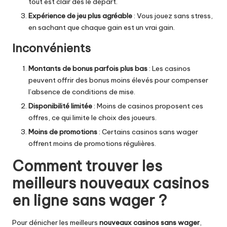
tout est clair dès le départ.
Expérience de jeu plus agréable
: Vous jouez sans stress,
en sachant que chaque gain est un vrai gain.
Inconvénients
Montants de bonus parfois plus bas
: Les casinos
peuvent offrir des bonus moins élevés pour compenser
l’absence de conditions de mise.
Disponibilité limitée
: Moins de casinos proposent ces
offres, ce qui limite le choix des joueurs.
Moins de promotions
: Certains casinos sans wager
offrent moins de promotions régulières.
Comment trouver les
meilleurs nouveaux casinos
en ligne sans wager ?
Pour dénicher les meilleurs
nouveaux casinos sans wager
,