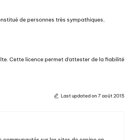
constitué de personnes très sympathiques,
lte. Cette licence permet d’attester de la fiabilité
Last updated on 7 août 2015
s communautés sur les sites de casino en