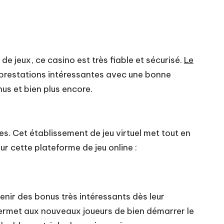
de jeux, ce casino est très fiable et sécurisé.
Le
des prestations intéressantes avec une bonne
us et bien plus encore.
es. Cet établissement de jeu virtuel met tout en
sur cette plateforme de jeu online :
enir des bonus très intéressants dès leur
 permet aux nouveaux joueurs de bien démarrer le