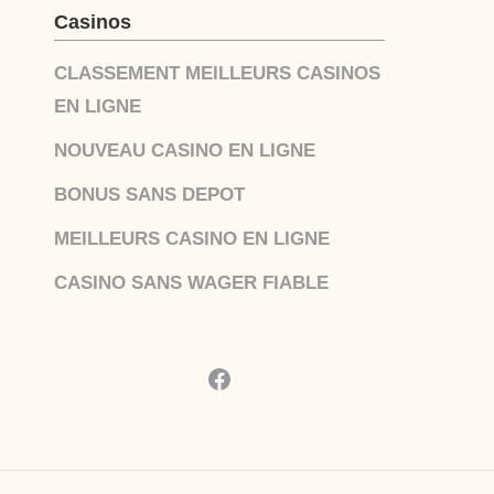
Casinos
CLASSEMENT MEILLEURS CASINOS
EN LIGNE
NOUVEAU CASINO EN LIGNE
BONUS SANS DEPOT
MEILLEURS CASINO EN LIGNE
CASINO SANS WAGER FIABLE
Facebook