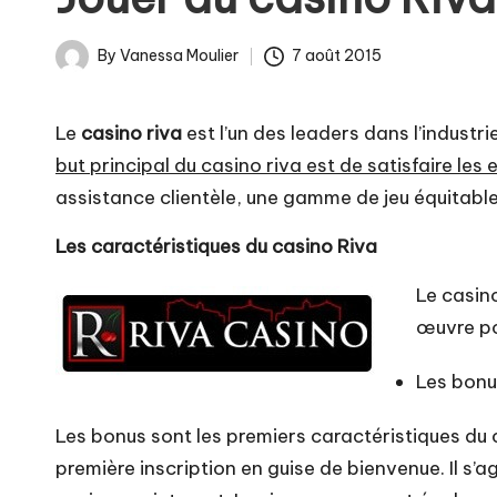
By
Vanessa Moulier
7 août 2015
Posted
by
Le
casino riva
est l’un des leaders dans l’industr
but principal du casino riva est de satisfaire les
assistance clientèle, une gamme de jeu équitable,
Les caractéristiques du casino Riva
Le casino
œuvre pou
Les bonu
Les bonus sont les premiers caractéristiques du 
première inscription en guise de bienvenue. Il s