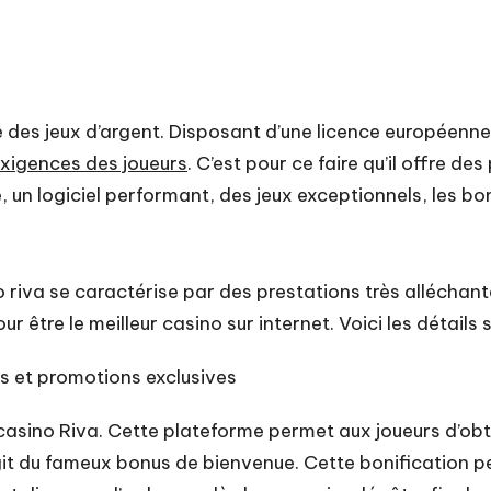
ie des jeux d’argent. Disposant d’une licence européenne 
 exigences des joueurs
. C’est pour ce faire qu’il offre 
 un logiciel performant, des jeux exceptionnels, les bon
 riva se caractérise par des prestations très alléchant
r être le meilleur casino sur internet. Voici les détails 
s et promotions exclusives
casino Riva. Cette plateforme permet aux joueurs d’obt
’agit du fameux bonus de bienvenue. Cette bonification