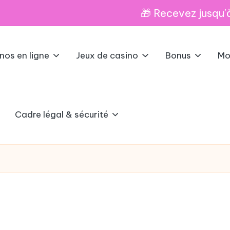
🎁 Recevez jusqu'
nos en ligne
Jeux de casino
Bonus
Mo
g
Cadre légal & sécurité