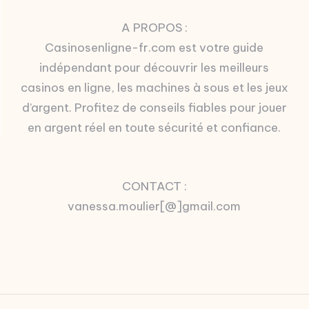
A PROPOS :
Casinosenligne-fr.com est votre guide
indépendant pour découvrir les meilleurs
casinos en ligne, les machines à sous et les jeux
d’argent. Profitez de conseils fiables pour jouer
en argent réel en toute sécurité et confiance.
CONTACT :
vanessa.moulier[@]gmail.com