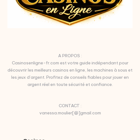
A PROPOS :
Casinosenligne-fr.com est votre guide indépendant pour
découvrir les meilleurs casinos en ligne, les machines à sous et
les jeux d’argent. Profitez de conseils fiables pour jouer en
argent réel en toute sécurité et confiance.
CONTACT :
vanessa.moulier[@]gmail.com