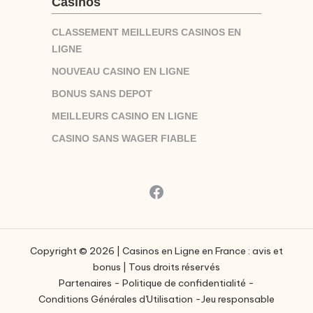
Casinos
CLASSEMENT MEILLEURS CASINOS EN
LIGNE
NOUVEAU CASINO EN LIGNE
BONUS SANS DEPOT
MEILLEURS CASINO EN LIGNE
CASINO SANS WAGER FIABLE
Facebook
Copyright © 2026 | Casinos en Ligne en France : avis et
bonus | Tous droits réservés
Partenaires
-
Politique de confidentialité
-
Conditions Générales d'Utilisation
-
Jeu responsable