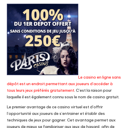
Le casino en ligne sans
dépôt est un endroit permettant aux joueurs d’accéder à
tous leurs jeux préférés gratuitement
. C’est la raison pour
laquelle il est également connu sous le nom de casino gratuit.
Le premier avantage de ce casino virtuel est d’offrir
l’opportunité aux joueurs de s’entrainer et établir des
techniques de jeux pour gagner. Cet avantage permet aux
joueurs de mieux se familiariser aux jeux de hasard, afin de