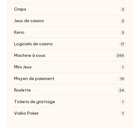
Craps
2
Jeux de casino
2
Keno
3
Logiciels de casino
17
Machine à sous
395
Mini Jeux
1
Moyen de paiement
19
Roulette
24
Tickets de grattage
1
Vidéo Poker
7