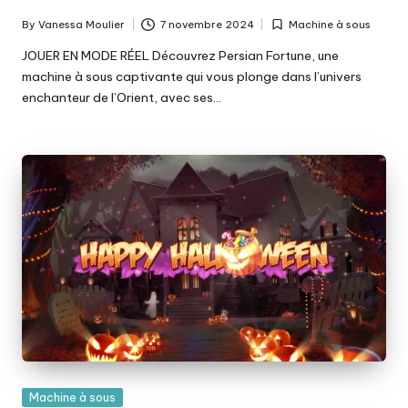
By
Vanessa Moulier
7 novembre 2024
Machine à sous
Posted
Posted
by
in
JOUER EN MODE RÉEL Découvrez Persian Fortune, une
machine à sous captivante qui vous plonge dans l’univers
enchanteur de l’Orient, avec ses...
Posted
Machine à sous