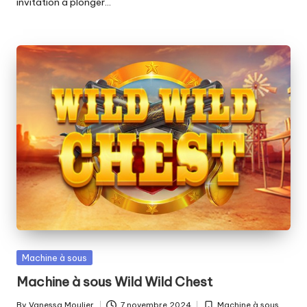
invitation à plonger...
Posted
Machine à sous
in
Machine à sous Wild Wild Chest
By
Vanessa Moulier
7 novembre 2024
Machine à sous