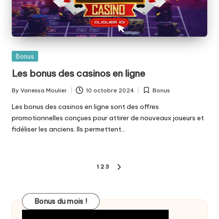
Posted
Bonus
in
Les bonus des casinos en ligne
By
Vanessa Moulier
10 octobre 2024
Bonus
Posted
Posted
by
in
Les bonus des casinos en ligne sont des offres
promotionnelles conçues pour attirer de nouveaux joueurs et
fidéliser les anciens. Ils permettent...
Pagination
1
2
3
NEXT
des
PAGE
publications
Bonus du mois !