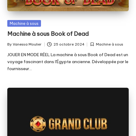
Posted
Machine à sous
in
Machine à sous Book of Dead
By
Vanessa Moulier
25 octobre 2024
Machine à sous
Posted
Posted
by
in
JOUER EN MODE RÉEL La machine à sous Book of Dead est un
voyage fascinant dans l'Égypte ancienne. Développée par le
fournisseur...