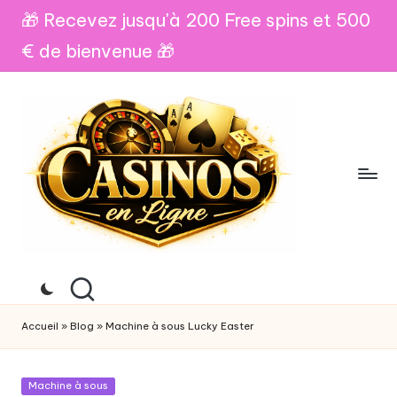
🎁 Recevez jusqu'à 200 Free spins et 500
€ de bienvenue 🎁
Accueil
»
Blog
»
Machine à sous Lucky Easter
Posted
Machine à sous