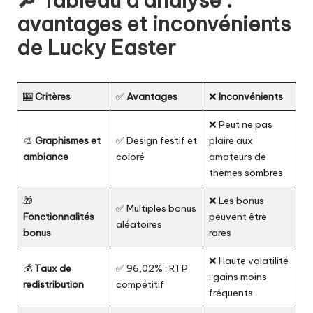
🔎 Tableau d’analyse :
avantages et inconvénients
de
Lucky Easter
🎰
Critères
✅
Avantages
❌
Inconvénients
❌ Peut ne pas
🎨
Graphismes et
✅ Design festif et
plaire aux
ambiance
coloré
amateurs de
thèmes sombres
🎁
❌ Les bonus
✅ Multiples bonus
Fonctionnalités
peuvent être
aléatoires
bonus
rares
❌ Haute volatilité
💰
Taux de
✅ 96,02% : RTP
: gains moins
redistribution
compétitif
fréquents