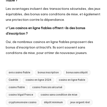
fiable ?
Les avantages incluent des transactions sécurisées, des jeux
équitables, des bonus sans conditions de mise, et également
une protection contre la dépendance.
✅
Les casinos en ligne fiables offrent-ils des bonus
d’inscription ?
Oui, de nombreux casinos en ligne fiables proposent des
bonus d’inscription attractifs. Ils sont souvent sans
conditions de mise, pour attirer de nouveaux joueurs.
Tags:
avis casino fiable
bonus inscription
bonus sans dépôt
Cashlib
casino en ligne 2024
casino en ligne fiable
casino fiable
casino francais sécurisé
casino légal France
casino sans condition de mise
cryptomonnaie casino
dépôt minimum
jeux argent réel