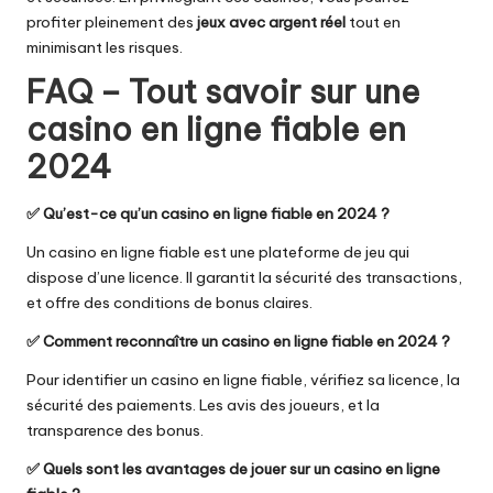
profiter pleinement des
jeux avec argent réel
tout en
minimisant les risques.
FAQ – Tout savoir sur une
casino en ligne fiable en
2024
✅
Qu’est-ce qu’un casino en ligne fiable en 2024 ?
Un casino en ligne fiable est une plateforme de jeu qui
dispose d’une licence. Il garantit la sécurité des transactions,
et offre des conditions de bonus claires.
✅
Comment reconnaître un casino en ligne fiable en 2024 ?
Pour identifier un casino en ligne fiable, vérifiez sa licence, la
sécurité des paiements. Les avis des joueurs, et la
transparence des bonus.
✅
Quels sont les avantages de jouer sur un casino en ligne