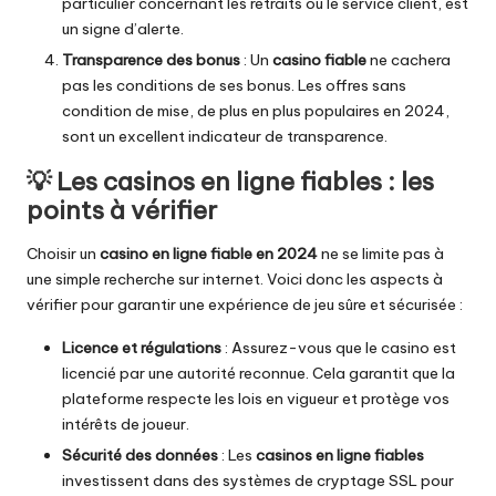
particulier concernant les retraits ou le service client, est
un signe d’alerte.
Transparence des bonus
: Un
casino fiable
ne cachera
pas les conditions de ses bonus. Les offres sans
condition de mise, de plus en plus populaires en 2024,
sont un excellent indicateur de transparence.
💡 Les casinos en ligne fiables : les
points à vérifier
Choisir un
casino en ligne fiable en 2024
ne se limite pas à
une simple recherche sur internet. Voici donc les aspects à
vérifier pour garantir une expérience de jeu sûre et sécurisée :
Licence et régulations
: Assurez-vous que le casino est
licencié par une autorité reconnue. Cela garantit que la
plateforme respecte les lois en vigueur et protège vos
intérêts de joueur.
Sécurité des données
: Les
casinos en ligne fiables
investissent dans des systèmes de cryptage SSL pour