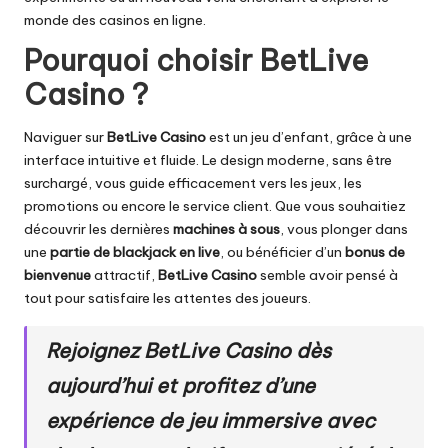
monde des casinos en ligne.
Pourquoi choisir BetLive
Casino ?
Naviguer sur
BetLive Casino
est un jeu d’enfant, grâce à une
interface intuitive et fluide. Le design moderne, sans être
surchargé, vous guide efficacement vers les jeux, les
promotions ou encore le service client. Que vous souhaitiez
découvrir les dernières
machines à sous
, vous plonger dans
une
partie de
blackjack en live
, ou bénéficier d’un
bonus de
bienvenue
attractif,
BetLive Casino
semble avoir pensé à
tout pour satisfaire les attentes des joueurs.
Rejoignez BetLive Casino dès
aujourd’hui et profitez d’une
expérience de jeu immersive avec