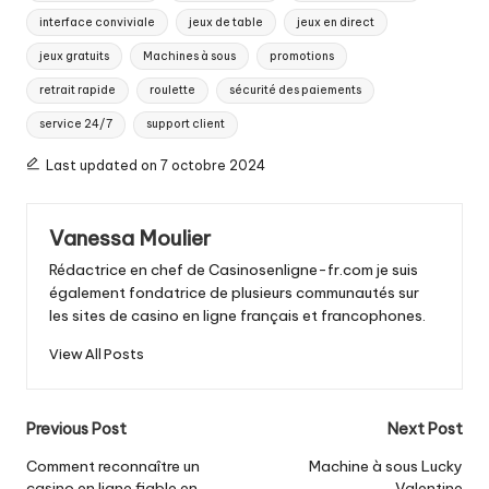
interface conviviale
jeux de table
jeux en direct
jeux gratuits
Machines à sous
promotions
retrait rapide
roulette
sécurité des paiements
service 24/7
support client
Last updated on 7 octobre 2024
Vanessa Moulier
Rédactrice en chef de Casinosenligne-fr.com je suis
également fondatrice de plusieurs communautés sur
les sites de casino en ligne français et francophones.
View All Posts
Post
Previous Post
Next Post
navigation
Comment reconnaître un
Machine à sous Lucky
casino en ligne fiable en
Valentine