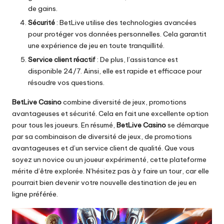
de gains.
Sécurité
: BetLive utilise des technologies avancées
pour protéger vos données personnelles. Cela garantit
une expérience de jeu en toute tranquillité.
Service client réactif
: De plus, l’assistance est
disponible 24/7. Ainsi, elle est rapide et efficace pour
résoudre vos questions.
BetLive Casino
combine diversité de jeux, promotions
avantageuses et sécurité. Cela en fait une excellente option
pour tous les joueurs. En résumé,
BetLive Casino
se démarque
par sa combinaison de diversité de jeux, de promotions
avantageuses et d’un service client de qualité. Que vous
soyez un novice ou un joueur expérimenté, cette plateforme
mérite d’être explorée. N’hésitez pas à y faire un tour, car elle
pourrait bien devenir votre nouvelle destination de jeu en
ligne préférée.