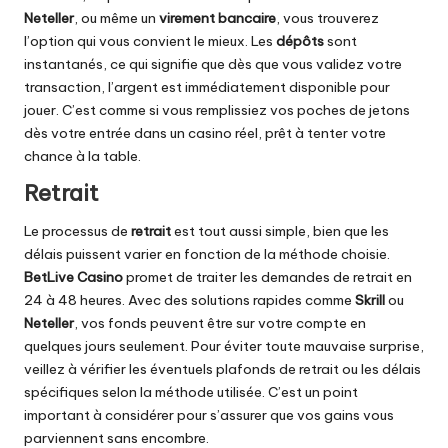
Neteller
, ou même un
virement bancaire
, vous trouverez
l’option qui vous convient le mieux. Les
dépôts
sont
instantanés, ce qui signifie que dès que vous validez votre
transaction, l’argent est immédiatement disponible pour
jouer. C’est comme si vous remplissiez vos poches de jetons
dès votre entrée dans un casino réel, prêt à tenter votre
chance à la table.
Retrait
Le processus de
retrait
est tout aussi simple, bien que les
délais puissent varier en fonction de la méthode choisie.
BetLive Casino
promet de traiter les demandes de retrait en
24 à 48 heures. Avec des solutions rapides comme
Skrill
ou
Neteller
, vos fonds peuvent être sur votre compte en
quelques jours seulement. Pour éviter toute mauvaise surprise,
veillez à vérifier les éventuels plafonds de retrait ou les délais
spécifiques selon la méthode utilisée. C’est un point
important à considérer pour s’assurer que vos gains vous
parviennent sans encombre.