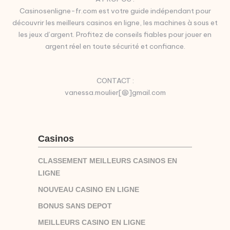
Casinosenligne-fr.com est votre guide indépendant pour
découvrir les meilleurs casinos en ligne, les machines à sous et
les jeux d’argent. Profitez de conseils fiables pour jouer en
argent réel en toute sécurité et confiance.
CONTACT :
vanessa.moulier[@]gmail.com
Casinos
CLASSEMENT MEILLEURS CASINOS EN
LIGNE
NOUVEAU CASINO EN LIGNE
BONUS SANS DEPOT
MEILLEURS CASINO EN LIGNE