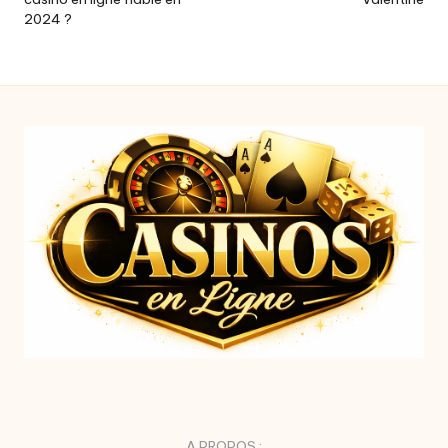
2024 ?
A PROPOS :