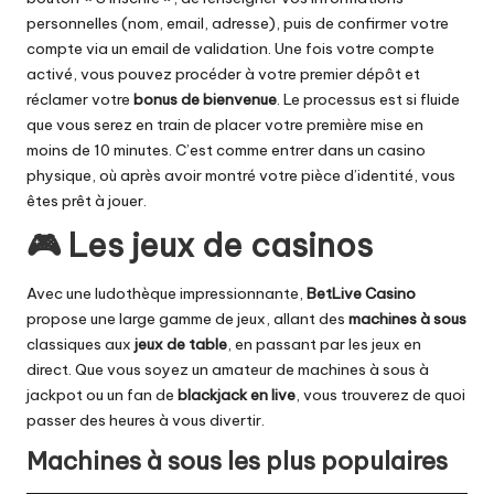
personnelles (nom, email, adresse), puis de confirmer votre
compte via un email de validation. Une fois votre compte
activé, vous pouvez procéder à votre premier dépôt et
réclamer votre
bonus de bienvenue
. Le processus est si fluide
que vous serez en train de placer votre première mise en
moins de 10 minutes. C’est comme entrer dans un casino
physique, où après avoir montré votre pièce d’identité, vous
êtes prêt à jouer.
🎮 Les jeux de casinos
Avec une ludothèque impressionnante,
BetLive Casino
propose une large gamme de jeux, allant des
machines à sous
classiques aux
jeux de table
, en passant par les jeux en
direct. Que vous soyez un amateur de machines à sous à
jackpot ou un fan de
blackjack en live
, vous trouverez de quoi
passer des heures à vous divertir.
Machines à sous les plus populaires