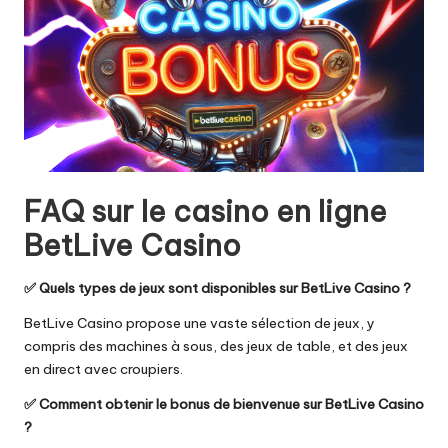
FAQ sur le casino en ligne
BetLive Casino
✅ Quels types de jeux sont disponibles sur BetLive Casino ?
BetLive Casino propose une vaste sélection de jeux, y
compris des machines à sous, des jeux de table, et des jeux
en direct avec croupiers.
✅ Comment obtenir le bonus de bienvenue sur BetLive Casino
?