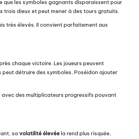
ire que les symboles gagnants disparaissent pour
trois dieux et peut mener à des tours gratuits.
ais très élevés. Il convient parfaitement aux
rès chaque victoire. Les joueurs peuvent
s peut détruire des symboles, Poséidon ajouter
), avec des multiplicateurs progressifs pouvant
dant, sa
volatilité élevée
la rend plus risquée,