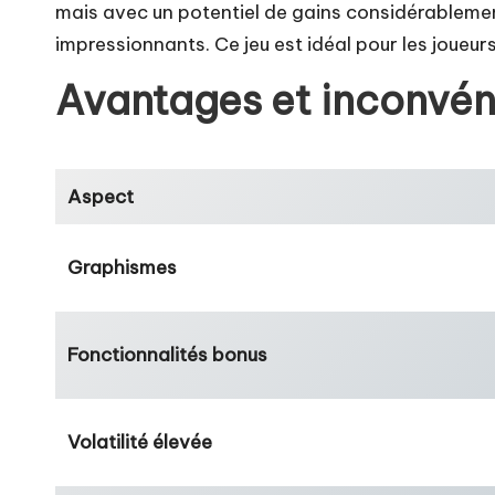
mais avec un potentiel de gains considérablement 
impressionnants. Ce jeu est idéal pour les joueur
Avantages et inconvén
Aspect
Graphismes
Fonctionnalités bonus
Volatilité élevée