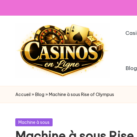
Casi
Blo
Accueil
»
Blog
»
Machine à sous Rise of Olympus
Posted
Machine à sous
in
Machine à sous Rise