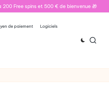
à 200 Free spins et 500 € de bienvenue 🎁
yen de paiement
Logiciels