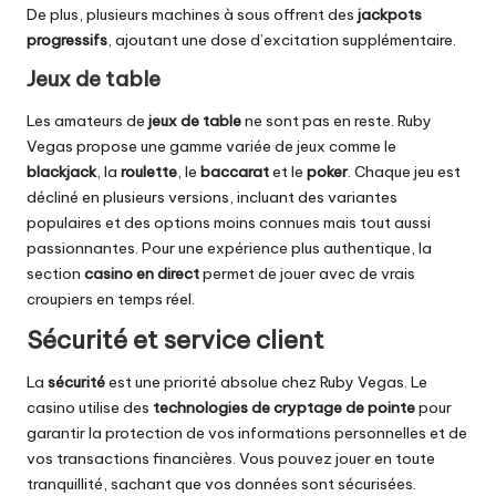
De plus, plusieurs machines à sous offrent des
jackpots
progressifs
, ajoutant une dose d’excitation supplémentaire.
Jeux de table
Les amateurs de
jeux de table
ne sont pas en reste. Ruby
Vegas propose une gamme variée de jeux comme le
blackjack
, la
roulette
, le
baccarat
et le
poker
. Chaque jeu est
décliné en plusieurs versions, incluant des variantes
populaires et des options moins connues mais tout aussi
passionnantes. Pour une expérience plus authentique, la
section
casino en direct
permet de jouer avec de vrais
croupiers en temps réel.
Sécurité et service client
La
sécurité
est une priorité absolue chez Ruby Vegas. Le
casino utilise des
technologies de cryptage de pointe
pour
garantir la protection de vos informations personnelles et de
vos transactions financières. Vous pouvez jouer en toute
tranquillité, sachant que vos données sont sécurisées.