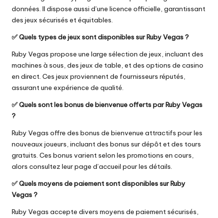
données. Il dispose aussi d’une licence officielle, garantissant
des jeux sécurisés et équitables.
✅ Quels types de jeux sont disponibles sur Ruby Vegas ?
Ruby Vegas propose une large sélection de jeux, incluant des
machines à sous, des jeux de table, et des options de casino
en direct. Ces jeux proviennent de fournisseurs réputés,
assurant une expérience de qualité.
✅ Quels sont les bonus de bienvenue offerts par Ruby Vegas
?
Ruby Vegas offre des bonus de bienvenue attractifs pour les
nouveaux joueurs, incluant des bonus sur dépôt et des tours
gratuits. Ces bonus varient selon les promotions en cours,
alors consultez leur page d’accueil pour les détails.
✅ Quels moyens de paiement sont disponibles sur Ruby
Vegas ?
Ruby Vegas accepte divers moyens de paiement sécurisés,