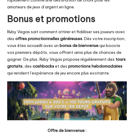
amateurs de jeux d’argent en ligne.
Bonus et promotions
Ruby Vegas sait comment attirer et fidéliser ses joueurs avec
des
offres promotionnelles généreuses
. Dès votre inscription,
vous êtes accueilli avec un
bonus de bienvenue
qui booste
vos premiers dépôts, vous offrant ainsi plus de chances de
gagner. De plus, Ruby Vegas propose régulièrement des
tours
gratuits
, des
cashbacks
et des
promotions hebdomadaires
qui rendent l’expérience de jeu encore plus excitante.
Offre de bienvenue :