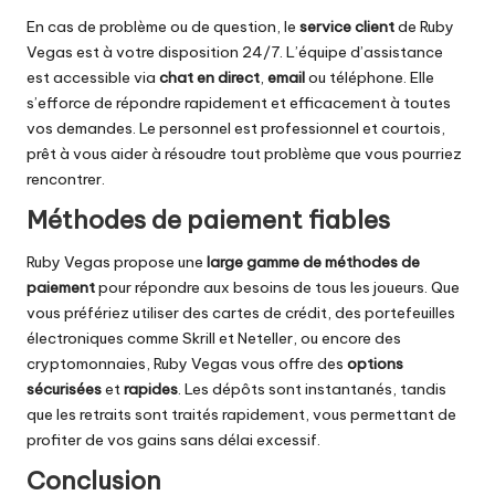
En cas de problème ou de question, le
service client
de Ruby
Vegas est à votre disposition 24/7. L’équipe d’assistance
est accessible via
chat en direct
,
email
ou téléphone. Elle
s’efforce de répondre rapidement et efficacement à toutes
vos demandes. Le personnel est professionnel et courtois,
prêt à vous aider à résoudre tout problème que vous pourriez
rencontrer.
Méthodes de paiement fiables
Ruby Vegas propose une
large gamme de méthodes de
paiement
pour répondre aux besoins de tous les joueurs. Que
vous préfériez utiliser des cartes de crédit, des portefeuilles
électroniques comme Skrill et Neteller, ou encore des
cryptomonnaies, Ruby Vegas vous offre des
options
sécurisées
et
rapides
. Les dépôts sont instantanés, tandis
que les retraits sont traités rapidement, vous permettant de
profiter de vos gains sans délai excessif.
Conclusion