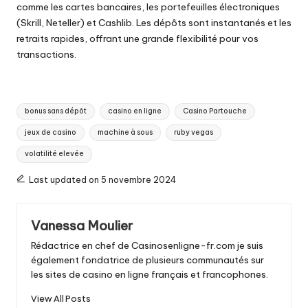
comme les cartes bancaires, les portefeuilles électroniques
(Skrill, Neteller) et Cashlib. Les dépôts sont instantanés et les
retraits rapides, offrant une grande flexibilité pour vos
transactions.
Tags:
bonus sans dépôt
casino en ligne
Casino Partouche
jeux de casino
machine à sous
ruby vegas
volatilité elevée
Last updated on 5 novembre 2024
Vanessa Moulier
Rédactrice en chef de Casinosenligne-fr.com je suis
également fondatrice de plusieurs communautés sur
les sites de casino en ligne français et francophones.
View All Posts