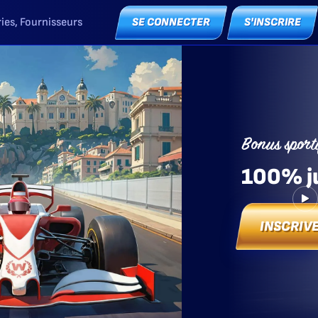
ies, Fournisseurs
SE CONNECTER
S'INSCRIRE
Bonus sport
100%
j
INSCRIV