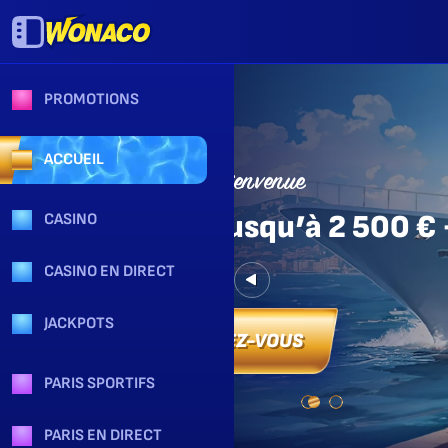
PROMOTIONS
ACCUEIL
Paquet de bienvenue
250% jusqu’à 2 500 €
CASINO
200FS
CASINO EN DIRECT
JACKPOTS
INSCRIVEZ-VOUS
PARIS SPORTIFS
PARIS EN DIRECT