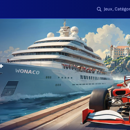
Jeux, Catégor
+