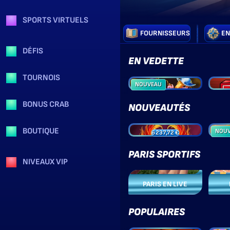
SPORTS VIRTUELS
FOURNISSEURS
EN
DÉFIS
EN VEDETTE
TOURNOIS
NOUVEAU
Crack The Piggy Bank Express
10
BONUS CRAB
NOUVEAUTÉS
BOUTIQUE
Inferno Rising: Hold & Win
Stor
NOU
6 237,72 €
PARIS SPORTIFS
NIVEAUX VIP
PARIS EN LIVE
POPULAIRES