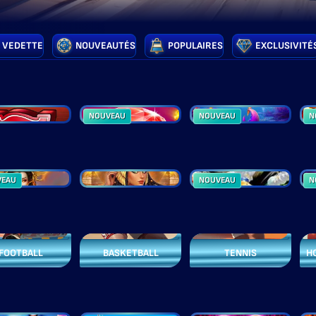
 VEDETTE
NOUVEAUTÉS
POPULAIRES
EXCLUSIVITÉ
0 Super Hot
NOUVEAU
Super 7's Boost
4 Crabbin' Fortunes
NOUVEAU
N
H
y Of Amaterasu
VEAU
The Age of Cleopatra
NOUVEAU
3 Runaway Riches
N
FOOTBALL
BASKETBALL
TENNIS
H