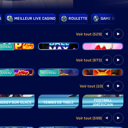
S
MEILLEUR LIVE CASINO
ROULETTE
GAME SHOWS
Voir tout (529)
OUVEAU
ot Step 2 Extreme
Thunder Ball Max
Bonbon Pop 1000
Voir tout (673)
OUVEAU
7's vs Bar's
Cash of Cleopatra 2
NOUVEAU
Fortune Paws: Hold & Win
Voir tout (10)
FOOTBALL
OCKEY SUR GLACE
TENNIS DE TABLE
AMÉRICAIN
Voir tout (599)