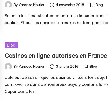
By
Vanessa Moulier
4 novembre 2018
Blog
Posted
Posted
by
in
Selon la loi, il est strictement interdit de fumer dans l
publics. Et oui, les casinos terrestres ne font pas exce
Posted
Blog
in
Casinos en ligne autorisés en France
By
Vanessa Moulier
3 janvier 2016
Blog
Posted
Posted
by
in
Utile est de savoir que les casinos virtuels font objet
controverse dans de nombreux pays y compris la Fr
Cependant, les...