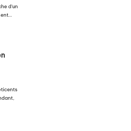
che d’un
ent...
en
éticents
endant,