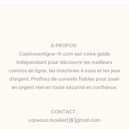
A PROPOS :
Casinosenligne-fr.com est votre guide
indépendant pour découvrir les meilleurs
casinos en ligne, les machines à sous et les jeux
d’argent. Profitez de conseils fiables pour jouer
en argent réel en toute sécurité et confiance.
CONTACT :
vanessa.moulier[@]gmail.com