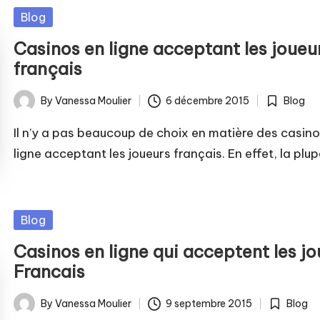
Posted
Blog
in
Casinos en ligne acceptant les joueu
français
By
Vanessa Moulier
6 décembre 2015
Blog
Posted
Posted
by
in
Il n’y a pas beaucoup de choix en matière des casino
ligne acceptant les joueurs français. En effet, la plupa
Posted
Blog
in
Casinos en ligne qui acceptent les j
Francais
By
Vanessa Moulier
9 septembre 2015
Blog
Posted
Posted