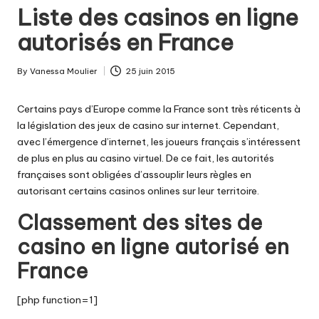
in
Liste des casinos en ligne
autorisés en France
By
Vanessa Moulier
25 juin 2015
Posted
by
Certains pays d’Europe comme la France sont très réticents à
la législation des jeux de casino sur internet. Cependant,
avec l’émergence d’internet, les joueurs français s’intéressent
de plus en plus au casino virtuel. De ce fait, les autorités
françaises sont obligées d’assouplir leurs règles en
autorisant certains casinos onlines sur leur territoire.
Classement des sites de
casino en ligne autorisé en
France
[php function=1]