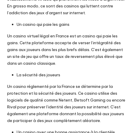
En grosso modo, ce sont des casinos qui luttent contre
l’addiction des jeux d’argent sur internet.
Un casino qui paie les gains
Un casino virtuel légal en France est un
casino qui paie les
gains
. Cette plateforme accepte de verser l’intégralité des
gains aux joueurs dans les plus brefs délais. C’est également
un site de jeu qui offre un taux de reversement plus élevé que
dans un casino classique.
La sécurité des joueurs
Un casino réglementé par la France se détermine par la
protection et la sécurité des joueurs. Ce casino utilise des
logiciels de qualité comme Netent, Betsoft Gaming ou encore
Rival pour préserver l’identité des joueurs sur internet. C’est
également une plateforme donnant la possibilité aux joueurs
de participer à des jeux complètement aléatoire.
Un casino avec une bonne assistance à la clientèle