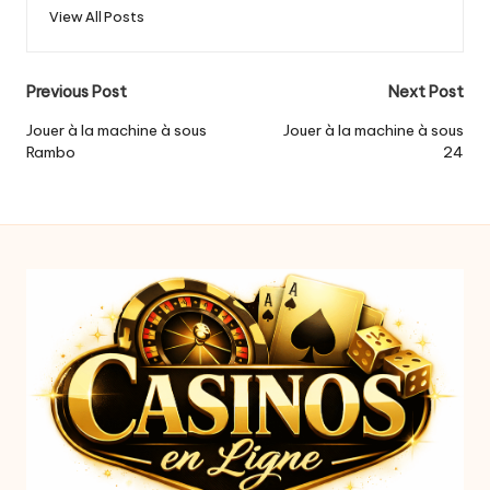
View All Posts
Post
Previous Post
Next Post
navigation
Jouer à la machine à sous
Jouer à la machine à sous
Rambo
24