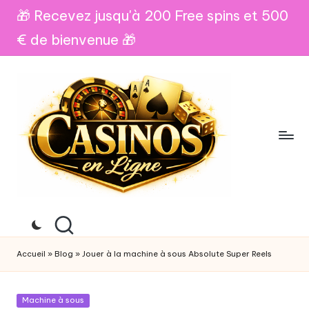
🎁 Recevez jusqu'à 200 Free spins et 500
€ de bienvenue 🎁
Accueil
»
Blog
»
Jouer à la machine à sous Absolute Super Reels
Posted
Machine à sous