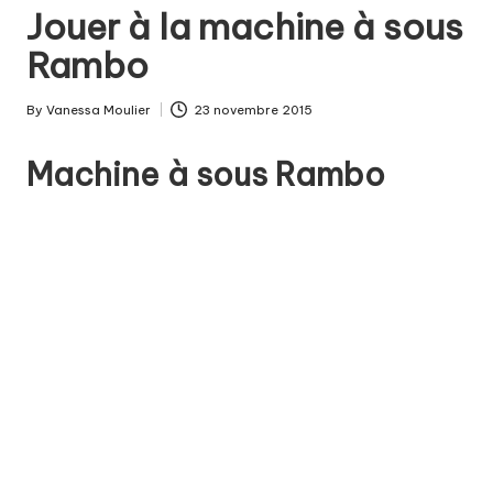
in
Jouer à la machine à sous
Rambo
By
Vanessa Moulier
23 novembre 2015
Posted
by
Machine à sous Rambo