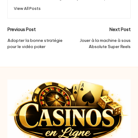
View All Posts
Post
Previous Post
Next Post
navigation
Adopter la bonne stratégie
Jouer à la machine à sous
pour le vidéo poker
Absolute Super Reels