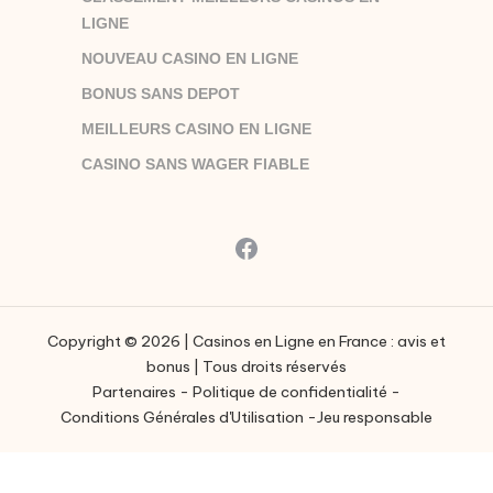
LIGNE
NOUVEAU CASINO EN LIGNE
BONUS SANS DEPOT
MEILLEURS CASINO EN LIGNE
CASINO SANS WAGER FIABLE
Facebook
Copyright © 2026 | Casinos en Ligne en France : avis et
bonus | Tous droits réservés
Partenaires
-
Politique de confidentialité
-
Conditions Générales d'Utilisation
-
Jeu responsable