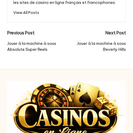
les sites de casino en ligne français et francophones.
View All Posts
Post
Previous Post
Next Post
navigation
Jouer à la machine à sous
Jouer à la machine à sous
Absolute Super Reels
Beverly Hills