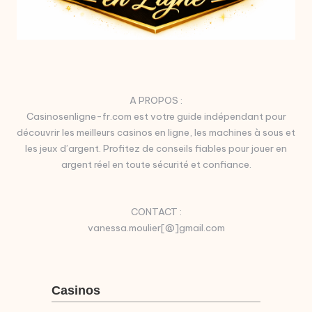
A PROPOS :
Casinosenligne-fr.com est votre guide indépendant pour
découvrir les meilleurs casinos en ligne, les machines à sous et
les jeux d’argent. Profitez de conseils fiables pour jouer en
argent réel en toute sécurité et confiance.
CONTACT :
vanessa.moulier[@]gmail.com
Casinos