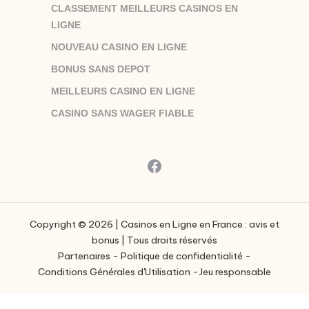
CLASSEMENT MEILLEURS CASINOS EN
LIGNE
NOUVEAU CASINO EN LIGNE
BONUS SANS DEPOT
MEILLEURS CASINO EN LIGNE
CASINO SANS WAGER FIABLE
Facebook
Copyright © 2026 | Casinos en Ligne en France : avis et
bonus | Tous droits réservés
Partenaires
-
Politique de confidentialité
-
Conditions Générales d'Utilisation
-
Jeu responsable