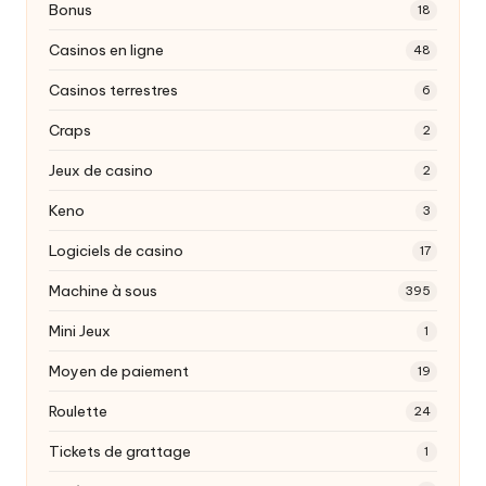
Bonus
18
Casinos en ligne
48
Casinos terrestres
6
Craps
2
Jeux de casino
2
Keno
3
Logiciels de casino
17
Machine à sous
395
Mini Jeux
1
Moyen de paiement
19
Roulette
24
Tickets de grattage
1