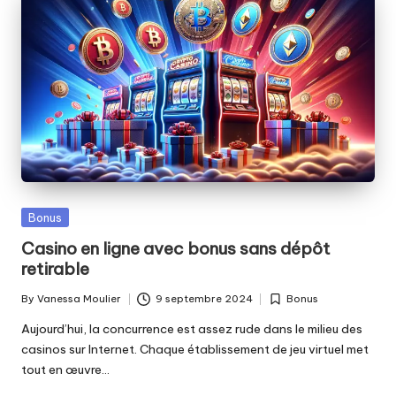
Posted
Bonus
in
Casino en ligne avec bonus sans dépôt
retirable
By
Vanessa Moulier
9 septembre 2024
Bonus
Posted
Posted
by
in
Aujourd’hui, la concurrence est assez rude dans le milieu des
casinos sur Internet. Chaque établissement de jeu virtuel met
tout en œuvre...