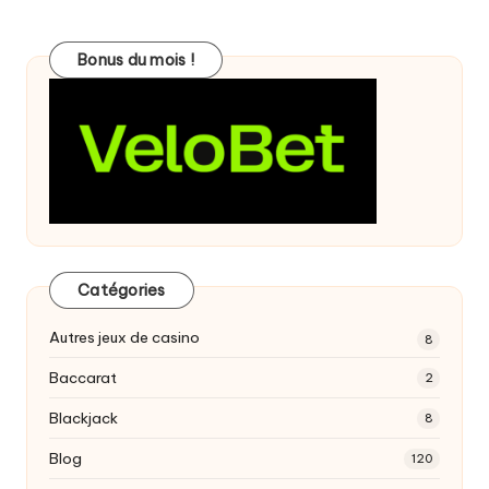
Bonus du mois !
Catégories
Autres jeux de casino
8
Baccarat
2
Blackjack
8
Blog
120