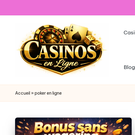
Casi
Blo
Accueil
»
poker en ligne