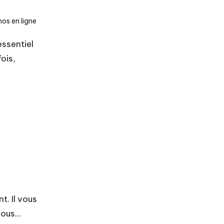
os en ligne
essentiel
ois,
t. Il vous
ous...