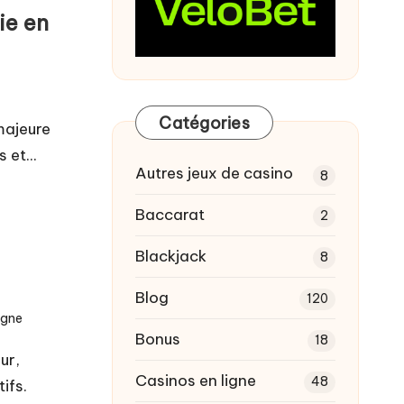
ie en
Catégories
majeure
 et...
Autres jeux de casino
8
Baccarat
2
Blackjack
8
Blog
120
igne
Bonus
18
ur,
Casinos en ligne
48
ifs.