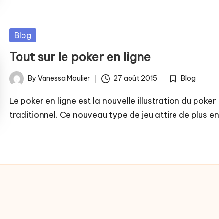
Posted
Blog
in
Tout sur le poker en ligne
By
Vanessa Moulier
27 août 2015
Blog
Posted
Posted
by
in
Le poker en ligne est la nouvelle illustration du poker
traditionnel. Ce nouveau type de jeu attire de plus en p