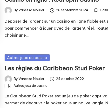
By
Vanessa Moulier
26 septembre 2024
Casin
Posted
Posted
by
in
Déposer de l’argent sur un casino en ligne fiable est 
pour commencer à jouer avec de l'argent réel. Toutef
choisir une...
Posted
Autres jeux de casino
in
Les règles du Caribbean Stud Poker
By
Vanessa Moulier
24 octobre 2022
Posted
Autres jeux de casino
by
Posted
in
Le Caribbean Stud Poker est un jeu de poker captivan
permet de découvrir le poker sous un nouvel angle. N