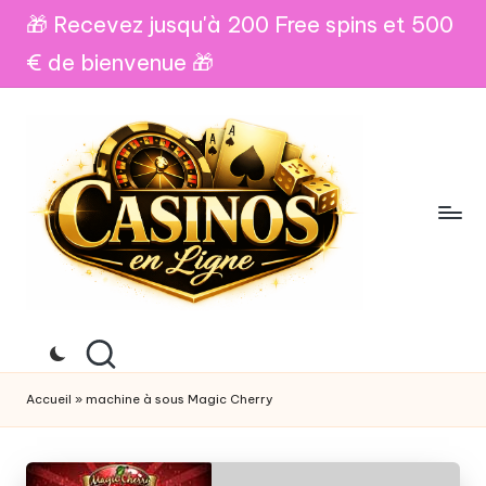
🎁 Recevez jusqu'à 200 Free spins et 500
€ de bienvenue 🎁
Accueil
»
machine à sous Magic Cherry