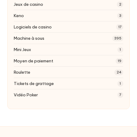
Jeux de casino
2
Keno
3
Logiciels de casino
17
Machine à sous
395
Mini Jeux
1
Moyen de paiement
19
Roulette
24
Tickets de grattage
1
Vidéo Poker
7