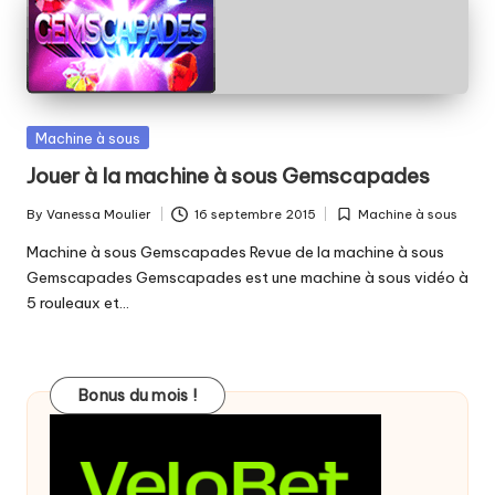
Posted
Machine à sous
in
Jouer à la machine à sous Gemscapades
By
Vanessa Moulier
16 septembre 2015
Machine à sous
Posted
Posted
by
in
Machine à sous Gemscapades Revue de la machine à sous
Gemscapades Gemscapades est une machine à sous vidéo à
5 rouleaux et...
Bonus du mois !