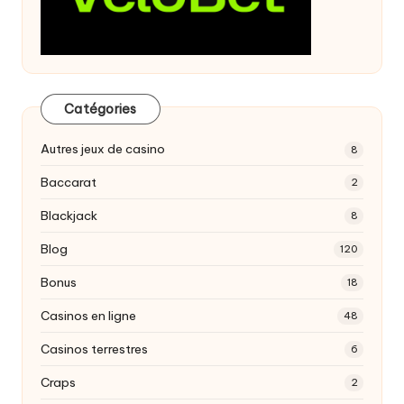
Catégories
Autres jeux de casino
8
Baccarat
2
Blackjack
8
Blog
120
Bonus
18
Casinos en ligne
48
Casinos terrestres
6
Craps
2