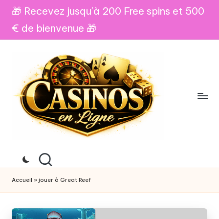
🎁 Recevez jusqu'à 200 Free spins et 500
€ de bienvenue 🎁
Accueil
»
jouer à Great Reef