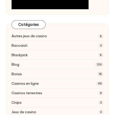
Catégories
Autres jeux de casino
8
Baccarat
2
Blackjack
8
Blog
120
Bonus
18
Casinos en ligne
48
Casinos terrestres
6
Craps
2
Jeux de casino
2