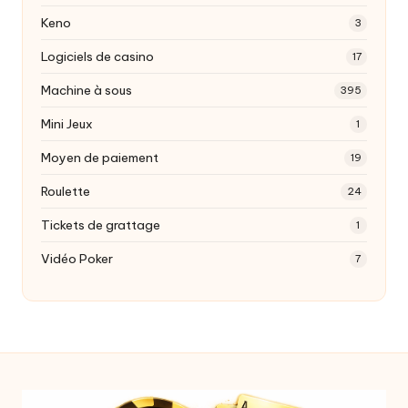
Keno
3
Logiciels de casino
17
Machine à sous
395
Mini Jeux
1
Moyen de paiement
19
Roulette
24
Tickets de grattage
1
Vidéo Poker
7