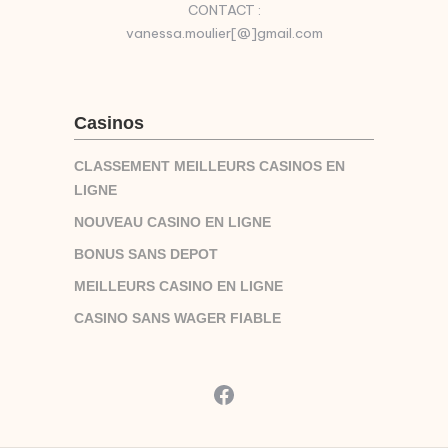
CONTACT :
vanessa.moulier[@]gmail.com
Casinos
CLASSEMENT MEILLEURS CASINOS EN
LIGNE
NOUVEAU CASINO EN LIGNE
BONUS SANS DEPOT
MEILLEURS CASINO EN LIGNE
CASINO SANS WAGER FIABLE
Facebook