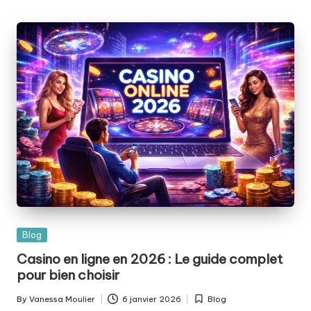
Posted
Blog
in
Casino en ligne en 2026 : Le guide complet
pour bien choisir
By
Vanessa Moulier
6 janvier 2026
Blog
Posted
Posted