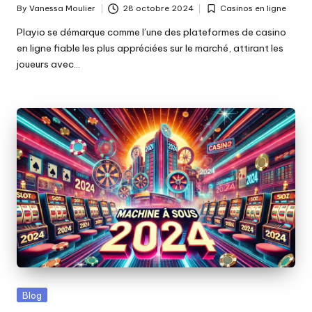
By
Vanessa Moulier
28 octobre 2024
Casinos en ligne
Posted
Posted
by
in
Playio se démarque comme l’une des plateformes de casino
en ligne fiable les plus appréciées sur le marché, attirant les
joueurs avec...
Posted
Blog
in