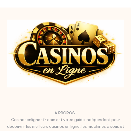
A PROPOS :
Casinosenligne-fr.com est votre guide indépendant pour
découvrir les meilleurs casinos en ligne, les machines à sous et