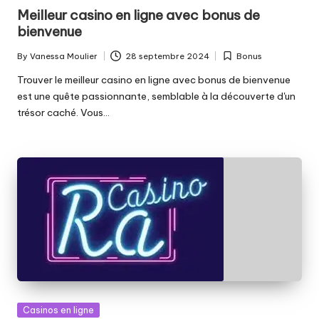
in
Meilleur casino en ligne avec bonus de
bienvenue
By
Vanessa Moulier
28 septembre 2024
Bonus
Posted
Posted
by
in
Trouver le meilleur casino en ligne avec bonus de bienvenue
est une quête passionnante, semblable à la découverte d'un
trésor caché. Vous...
Posted
Casinos en ligne