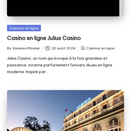
Posted
Casinos en ligne
in
Casino en ligne Julius Casino
By
Vanessa Moulier
20 août 2024
Casinos en ligne
Posted
Posted
by
in
Julius Casino, un nom qui évoque à la fois grandeur et
puissance, incarne parfaitement l'univers du jeu en ligne
moderne. Inspiré par...