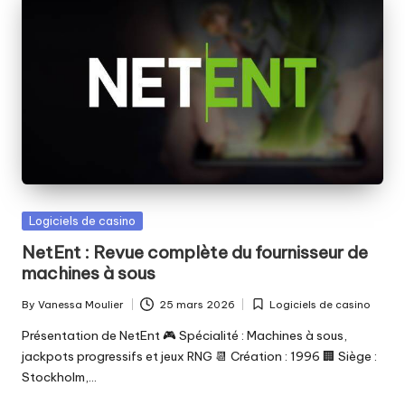
Posted
Logiciels de casino
in
NetEnt : Revue complète du fournisseur de
machines à sous
By
Vanessa Moulier
25 mars 2026
Logiciels de casino
Posted
Posted
by
in
Présentation de NetEnt 🎮 Spécialité : Machines à sous,
jackpots progressifs et jeux RNG 📆 Création : 1996 🏢 Siège :
Stockholm,...