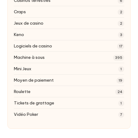
Casinos terrestres
6
Craps
2
Jeux de casino
2
Keno
3
Logiciels de casino
17
Machine à sous
395
Mini Jeux
1
Moyen de paiement
19
Roulette
24
Tickets de grattage
1
Vidéo Poker
7