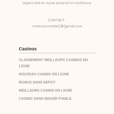
argent réel en toute sécurité et confiance.
CONTACT :
vanessa.moulier[@]gmail.com
Casinos
CLASSEMENT MEILLEURS CASINOS EN
LIGNE
NOUVEAU CASINO EN LIGNE
BONUS SANS DEPOT
MEILLEURS CASINO EN LIGNE
CASINO SANS WAGER FIABLE