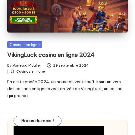
Posted
Casinos en ligne
in
VikingLuck casino en ligne 2024
By
Vanessa Moulier
29 septembre 2024
Posted
Casinos en ligne
by
Posted
in
En cette année 2024, un nouveau vent souffle sur l'univers
des casinos en ligne avec l'arrivée de VikingLuck, un casino
qui promet...
Bonus du mois !