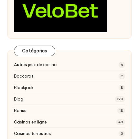
Catégories
Autres jeux de casino
8
Baccarat
2
Blackjack
8
Blog
120
Bonus
18
Casinos en ligne
48
Casinos terrestres
6