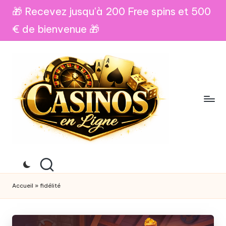
🎁 Recevez jusqu'à 200 Free spins et 500
€ de bienvenue 🎁
Accueil
»
fidélité