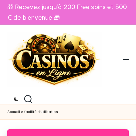
🎁 Recevez jusqu'à 200 Free spins et 500
€ de bienvenue 🎁
Accueil
»
facilité d'utilisation