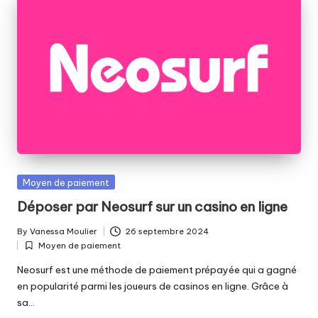
Posted
Moyen de paiement
in
Déposer par Neosurf sur un casino en ligne
By
Vanessa Moulier
26 septembre 2024
Posted
Moyen de paiement
by
Posted
in
Neosurf est une méthode de paiement prépayée qui a gagné
en popularité parmi les joueurs de casinos en ligne. Grâce à
sa...