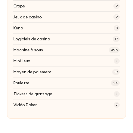
Craps
2
Jeux de casino
2
Keno
3
Logiciels de casino
17
Machine à sous
395
Mini Jeux
1
Moyen de paiement
19
Roulette
24
Tickets de grattage
1
Vidéo Poker
7