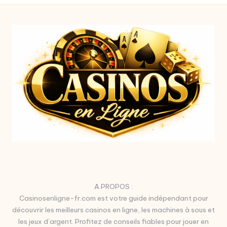
A PROPOS :
Casinosenligne-fr.com est votre guide indépendant pour
découvrir les meilleurs casinos en ligne, les machines à sous et
les jeux d’argent. Profitez de conseils fiables pour jouer en