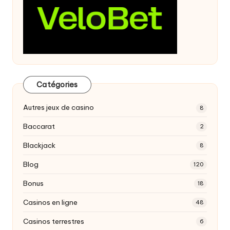
Catégories
Autres jeux de casino
8
Baccarat
2
Blackjack
8
Blog
120
Bonus
18
Casinos en ligne
48
Casinos terrestres
6