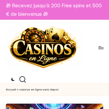
🎁 Recevez jusqu'à 200 Free spins et 500
€ de bienvenue 🎁
Accueil
»
casinos en ligne sans depot