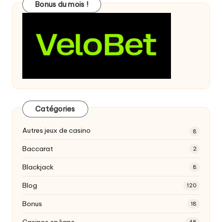
Bonus du mois !
Catégories
Autres jeux de casino
8
Baccarat
2
Blackjack
8
Blog
120
Bonus
18