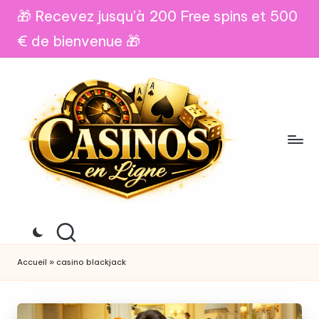
🎁 Recevez jusqu'à 200 Free spins et 500
€ de bienvenue 🎁
Accueil
»
casino blackjack