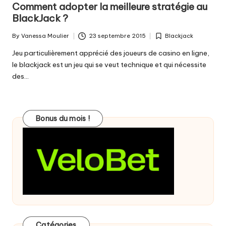
in
Comment adopter la meilleure stratégie au
BlackJack ?
By
Vanessa Moulier
23 septembre 2015
Blackjack
Posted
Posted
by
in
Jeu particulièrement apprécié des joueurs de casino en ligne,
le blackjack est un jeu qui se veut technique et qui nécessite
des...
Bonus du mois !
Catégories