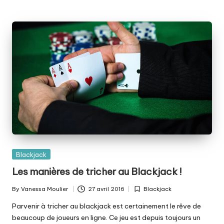
Posted
Blackjack
in
Les manières de tricher au Blackjack !
By
Vanessa Moulier
27 avril 2016
Blackjack
Posted
Posted
by
in
Parvenir à tricher au blackjack est certainement le rêve de
beaucoup de joueurs en ligne. Ce jeu est depuis toujours un