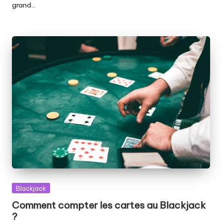
grand...
Posted
Blackjack
in
Comment compter les cartes au Blackjack
?