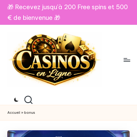
🎁 Recevez jusqu'à 200 Free spins et 500
€ de bienvenue 🎁
Accueil
»
bonus