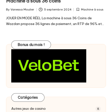
Machine à sous 36 coins
By
Vanessa Moulier
5 septembre 2024
Machine à sous
Posted
Posted
by
in
JOUER EN MODE RÉEL La machine à sous 36 Coins de
Wazdan propose 36 lignes de paiement, un RTP de 96% et...
Bonus du mois !
Catégories
Autres jeux de casino
8