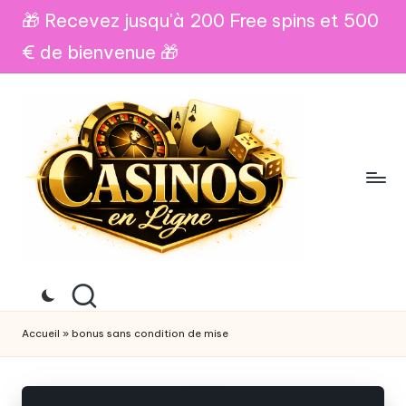
🎁 Recevez jusqu'à 200 Free spins et 500
€ de bienvenue 🎁
Accueil
»
bonus sans condition de mise