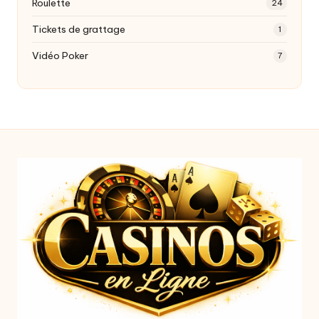
Roulette
24
Tickets de grattage
1
Vidéo Poker
7