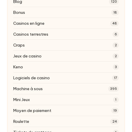
Blog
120
Bonus
18
Casinos en ligne
48
Casinos terrestres
6
Craps
2
Jeux de casino
2
Keno
3
Logiciels de casino
17
Machine à sous
395
Mini Jeux
1
Moyen de paiement
19
Roulette
24