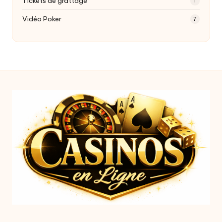
Tickets de grattage
1
Vidéo Poker
7