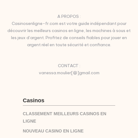
A PROPOS :
Casinosenligne-fr.com est votre guide indépendant pour
découvrir les meilleurs casinos en ligne, les machines à sous et
les jeux d’argent. Profitez de conseils fiables pour jouer en
argent réel en toute sécurité et confiance.
CONTACT :
vanessa.moulier[@]gmail.com
Casinos
CLASSEMENT MEILLEURS CASINOS EN
LIGNE
NOUVEAU CASINO EN LIGNE