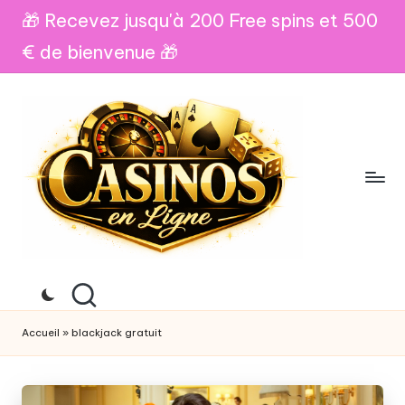
🎁 Recevez jusqu'à 200 Free spins et 500
€ de bienvenue 🎁
Accueil
»
blackjack gratuit