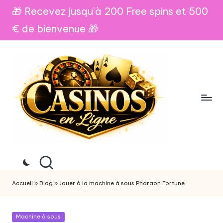
🎁 Recevez jusqu'à 200 Free spins et 500
€ de bienvenue 🎁
Accueil
»
Blog
»
Jouer à la machine à sous Pharaon Fortune
Posted
Machine à sous