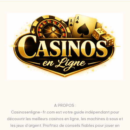
A PROPOS :
Casinosenligne-fr.com est votre guide indépendant pour
découvrir les meilleurs casinos en ligne, les machines à sous et
les jeux d’argent. Profitez de conseils fiables pour jouer en