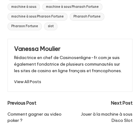
machine à sous
machine à sous Pharaoh Fortune
machine à sous Pharaon Fortune
Pharaoh Fortune
Pharaon Fortune
slot
Vanessa Moulier
Rédactrice en chef de Casinosenligne-fr.com je suis
également fondatrice de plusieurs communautés sur
les sites de casino en ligne français et francophones.
View All Posts
Post
Previous Post
Next Post
navigation
Comment gagner au video
Jouer à la machine à sous
poker ?
Disco Slot