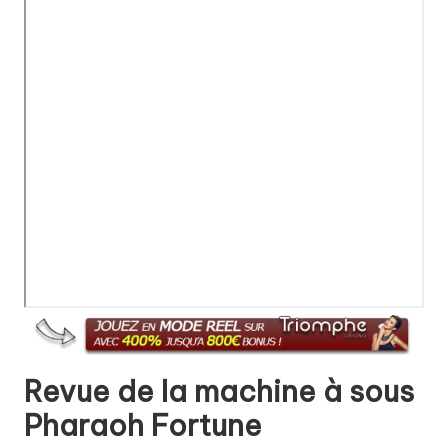
Revue de la machine à sous
Pharaoh Fortune