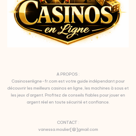
A PROPOS :
Casinosenligne-fr.com est votre guide indépendant pour
découvrir les meilleurs casinos en ligne, les machines à sous et
les jeux d’argent. Profitez de conseils fiables pour jouer en
argent réel en toute sécurité et confiance.
CONTACT :
vanessa.moulier[@]gmail.com