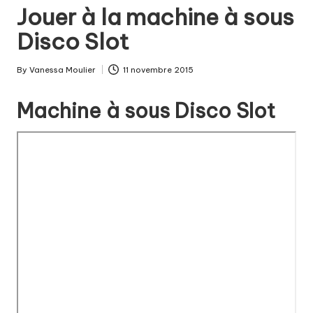
in
Jouer à la machine à sous
Disco Slot
By
Vanessa Moulier
11 novembre 2015
Posted
by
Machine à sous Disco Slot