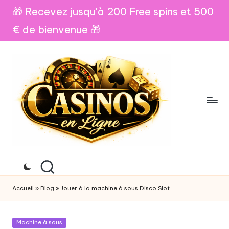
🎁 Recevez jusqu'à 200 Free spins et 500
€ de bienvenue 🎁
Accueil
»
Blog
»
Jouer à la machine à sous Disco Slot
Posted
Machine à sous