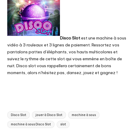
Disco Slot
est une machine à sous
vidéo à 3 rouleaux et 3 lignes de paiement. Ressortez vos
pantalons pattes d’éléphants, vos hauts multicolores et
suivez le rythme de cette slot qui vous emmène en boîte de
nuit. Disco slot vous rappellera certainement de bons
moments, alors n’hésitez pas, dansez, jouez et gagnez !
Tags:
Disco Slot
jouer à Disco Slot
machine à sous
machine à sous Disco Slot
slot