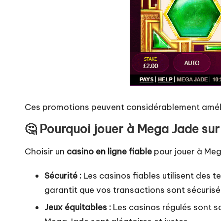
Ces promotions peuvent considérablement amélio
🤔 Pourquoi jouer à Mega Jade sur 
Choisir un
casino en ligne fiable
pour jouer à Mega
Sécurité :
Les casinos fiables utilisent des 
garantit que vos transactions sont sécurisé
Jeux équitables :
Les casinos régulés sont sou