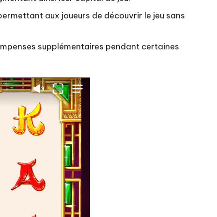
ermettant aux joueurs de découvrir le jeu sans
écompenses supplémentaires pendant certaines