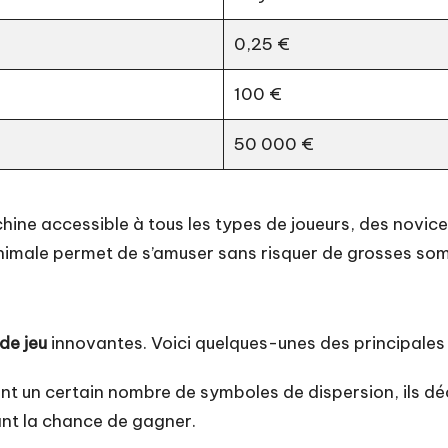
0,25 €
100 €
50 000 €
ine accessible à tous les types de joueurs, des novice
nimale permet de s’amuser sans risquer de grosses so
de jeu
innovantes. Voici quelques-unes des principales 
nt un certain nombre de symboles de dispersion, ils dé
ant la chance de gagner.