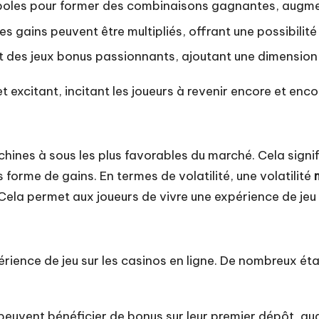
boles pour former des combinaisons gagnantes, augmen
es gains peuvent être multipliés, offrant une possibilit
des jeux bonus passionnants, ajoutant une dimension s
 excitant, incitant les joueurs à revenir encore et enco
ines à sous les plus favorables du marché. Cela signif
 forme de gains. En termes de volatilité, une volatilité
. Cela permet aux joueurs de vivre une expérience de je
périence de jeu sur les casinos en ligne. De nombreux é
euvent bénéficier de bonus sur leur premier dépôt, augm