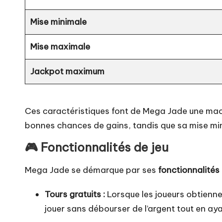
Mise minimale
Mise maximale
Jackpot maximum
Ces caractéristiques font de Mega Jade une mach
bonnes chances de gains, tandis que sa mise mi
🎮 Fonctionnalités de jeu
Mega Jade se démarque par ses
fonctionnalités 
Tours gratuits :
Lorsque les joueurs obtienne
jouer sans débourser de l’argent tout en ay