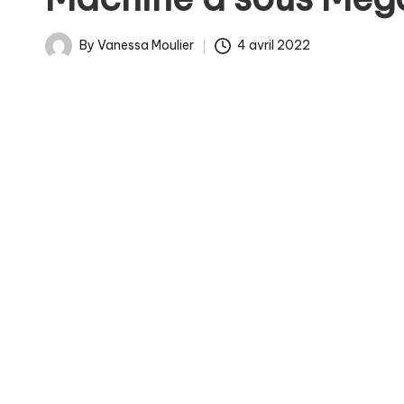
By
Vanessa Moulier
4 avril 2022
Posted
by