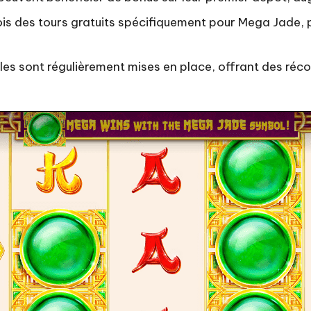
s des tours gratuits spécifiquement pour Mega Jade, p
les sont régulièrement mises en place, offrant des r