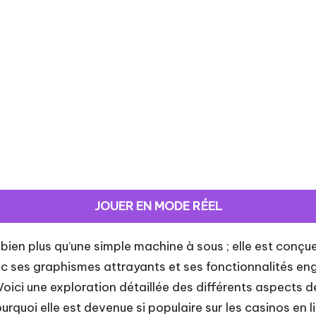
JOUER EN MODE RÉEL
bien plus qu’une simple machine à sous ; elle est conçue
 ses graphismes attrayants et ses fonctionnalités enga
Voici une exploration détaillée des différents aspects 
quoi elle est devenue si populaire sur les casinos en l