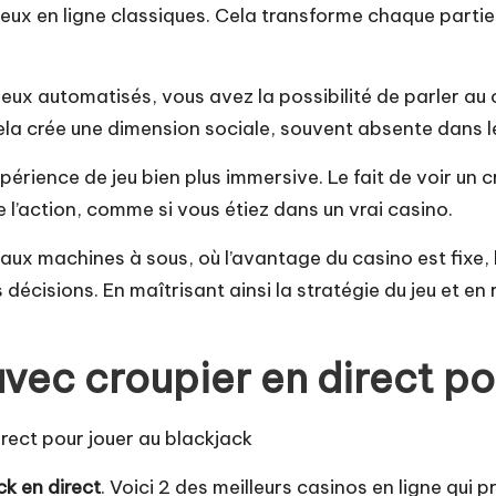
s jeux en ligne classiques. Cela transforme chaque part
eux automatisés, vous avez la possibilité de parler au
a crée une dimension sociale, souvent absente dans les 
périence de jeu bien plus immersive. Le fait de voir un c
 l’action, comme si vous étiez dans un vrai casino.
aux machines à sous, où l’avantage du casino est fixe,
s décisions. En maîtrisant ainsi la stratégie du jeu et e
avec croupier en direct po
rect pour jouer au blackjack
ck en direct
. Voici 2 des meilleurs casinos en ligne qui 