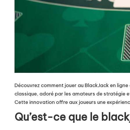
Découvrez comment jouer au BlackJack en ligne ave
classique, adoré par les amateurs de stratégie e
Cette innovation offre aux joueurs une expérienc
Qu’est-ce que le black