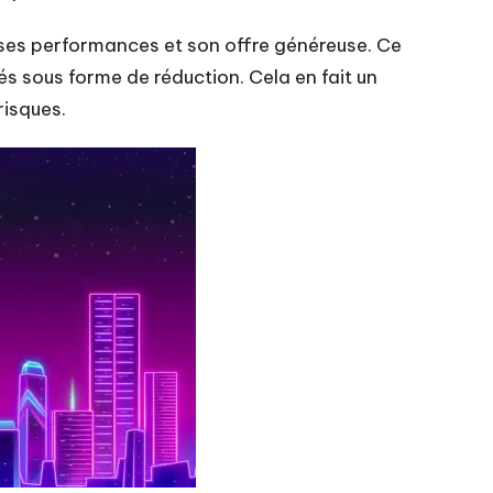
 ses performances et son offre généreuse. Ce
s sous forme de réduction. Cela en fait un
risques.