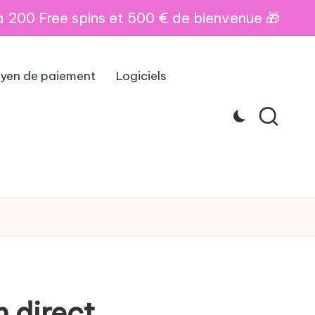
à 200 Free spins et 500 € de bienvenue 🎁
yen de paiement
Logiciels
n direct