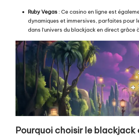
Ruby Vegas
: Ce casino en ligne est égalem
dynamiques et immersives, parfaites pour l
dans l’univers du blackjack en direct grâce à 
Pourquoi choisir le blackjack 