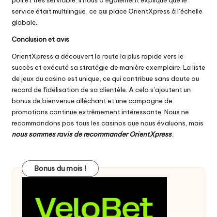
service était multilingue, ce qui place OrientXpress à l’échelle
globale.
Conclusion et avis
OrientXpress a découvert la route la plus rapide vers le
succès et exécuté sa stratégie de manière exemplaire. La liste
de jeux du casino est unique, ce qui contribue sans doute au
record de fidélisation de sa clientèle. A cela s’ajoutent un
bonus de bienvenue alléchant et une campagne de
promotions continue extrêmement intéressante. Nous ne
recommandons pas tous les casinos que nous évaluons, mais
nous sommes ravis de recommander OrientXpress
.
Bonus du mois !