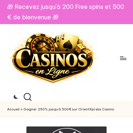
🎁 Recevez jusqu'à 200 Free spins et 500
€ de bienvenue 🎁
Accueil
»
Gagner 250% jusqu’à 500€ sur OrientXpress Casino