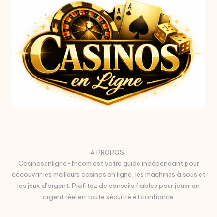
A PROPOS :
Casinosenligne-fr.com est votre guide indépendant pour
découvrir les meilleurs casinos en ligne, les machines à sous et
les jeux d’argent. Profitez de conseils fiables pour jouer en
argent réel en toute sécurité et confiance.