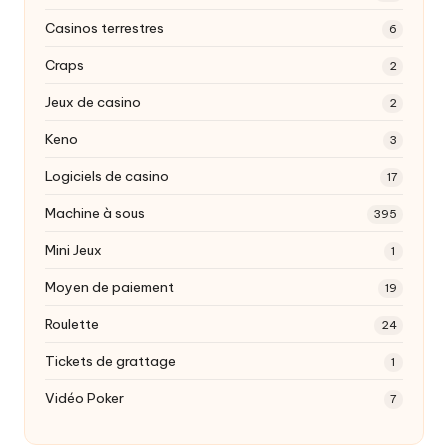
Casinos terrestres
6
Craps
2
Jeux de casino
2
Keno
3
Logiciels de casino
17
Machine à sous
395
Mini Jeux
1
Moyen de paiement
19
Roulette
24
Tickets de grattage
1
Vidéo Poker
7