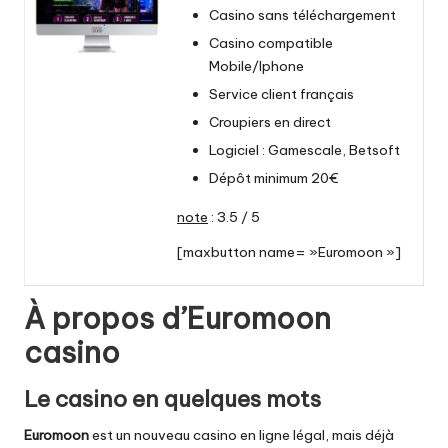
Casino sans téléchargement
Casino compatible
Mobile/Iphone
Service client français
Croupiers en direct
Logiciel : Gamescale, Betsoft
Dépôt minimum 20€
note
: 3.5 / 5
[maxbutton name= »Euromoon »]
À propos d’Euromoon
casino
Le casino en quelques mots
Euromoon
est un nouveau
casino en ligne légal
, mais déjà