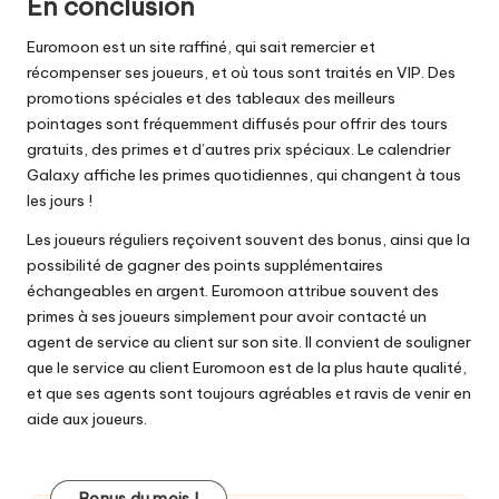
En conclusion
Euromoon est un site raffiné, qui sait remercier et
récompenser ses joueurs, et où tous sont traités en VIP. Des
promotions spéciales et des tableaux des meilleurs
pointages sont fréquemment diffusés pour offrir des tours
gratuits, des primes et d’autres prix spéciaux. Le calendrier
Galaxy affiche les primes quotidiennes, qui changent à tous
les jours !
Les joueurs réguliers reçoivent souvent des bonus, ainsi que la
possibilité de gagner des points supplémentaires
échangeables en argent. Euromoon attribue souvent des
primes à ses joueurs simplement pour avoir contacté un
agent de service au client sur son site. Il convient de souligner
que le service au client Euromoon est de la plus haute qualité,
et que ses agents sont toujours agréables et ravis de venir en
aide aux joueurs.
Bonus du mois !