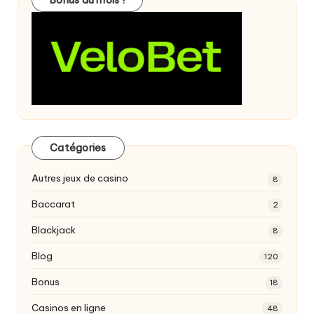
Catégories
Autres jeux de casino
8
Baccarat
2
Blackjack
8
Blog
120
Bonus
18
Casinos en ligne
48