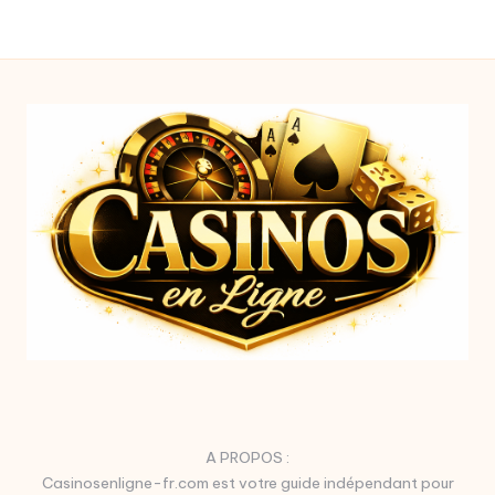
A PROPOS :
Casinosenligne-fr.com est votre guide indépendant pour