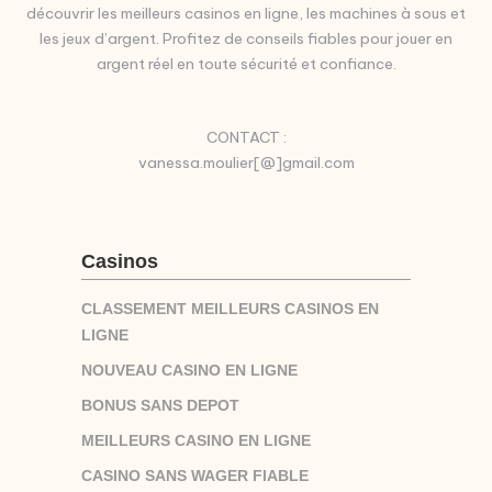
découvrir les meilleurs casinos en ligne, les machines à sous et
les jeux d’argent. Profitez de conseils fiables pour jouer en
argent réel en toute sécurité et confiance.
CONTACT :
vanessa.moulier[@]gmail.com
Casinos
CLASSEMENT MEILLEURS CASINOS EN
LIGNE
NOUVEAU CASINO EN LIGNE
BONUS SANS DEPOT
MEILLEURS CASINO EN LIGNE
CASINO SANS WAGER FIABLE