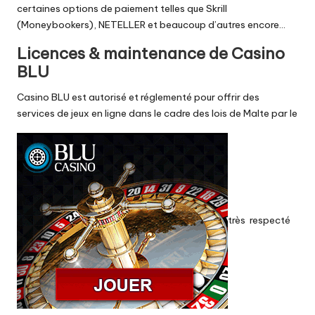
certaines options de paiement telles que Skrill
(Moneybookers), NETELLER et beaucoup d’autres encore…
Licences & maintenance de Casino
BLU
Casino BLU est autorisé et réglementé pour offrir des
services de jeux en ligne dans le cadre des lois de Malte par le
très respecté