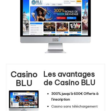
Casino
Les avantages
BLU
de Casino BLU
300% jusqu’à 600€ Offerts à
l’inscription
Casino sans téléchargement