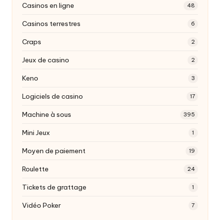
Casinos en ligne
48
Casinos terrestres
6
Craps
2
Jeux de casino
2
Keno
3
Logiciels de casino
17
Machine à sous
395
Mini Jeux
1
Moyen de paiement
19
Roulette
24
Tickets de grattage
1
Vidéo Poker
7