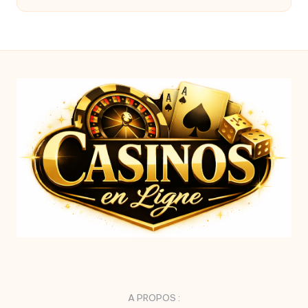
A PROPOS :